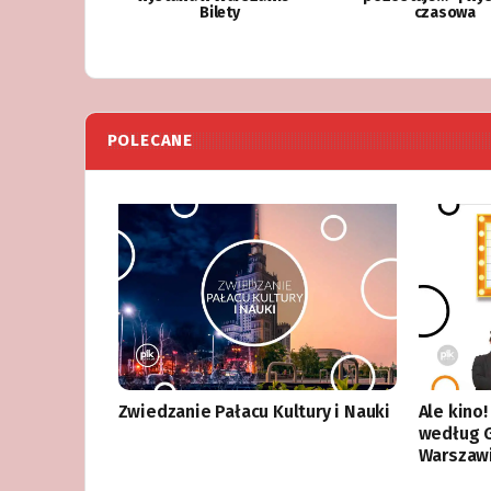
Bilety
czasowa
POLECANE
Zwiedzanie Pałacu Kultury i Nauki
Ale kino
według 
Warszaw