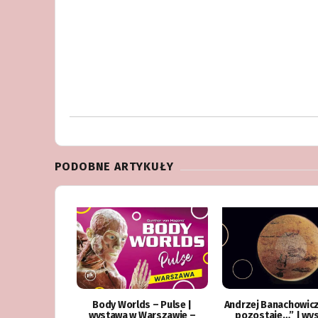
PODOBNE ARTYKUŁY
Body Worlds – Pulse |
Andrzej Banachowicz
wystawa w Warszawie –
pozostaje…” | wy