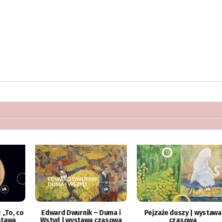
 „To, co
Edward Dwurnik – Duma i
Pejzaże duszy | wystawa
stawa
Wstyd | wystawa czasowa
czasowa