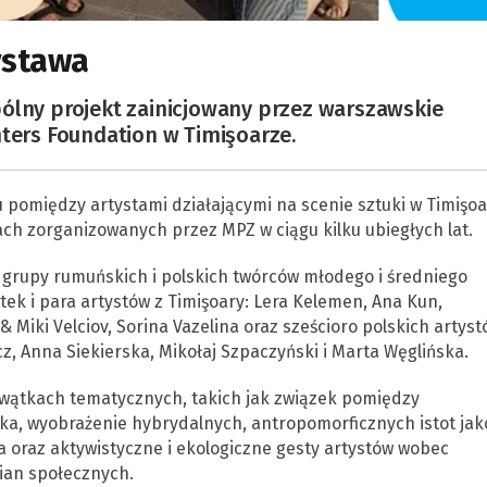
wystawa
pólny projekt zainicjowany przez warszawskie
nters Foundation w Timişoarze.
pomiędzy artystami działającymi na scenie sztuki w Timişo
ach zorganizowanych przez MPZ w ciągu kilku ubiegłych lat.
a grupy rumuńskich i polskich twórców młodego i średniego
tek i para artystów z Timişoary: Lera Kelemen, Ana Kun,
Miki Velciov, Sorina Vazelina oraz sześcioro polskich artyst
z, Anna Siekierska, Mikołaj Szpaczyński i Marta Węglińska.
 wątkach tematycznych, takich jak związek pomiędzy
ka, wyobrażenie hybrydalnych, antropomorficznych istot jak
a oraz aktywistyczne i ekologiczne gesty artystów wobec
mian społecznych.