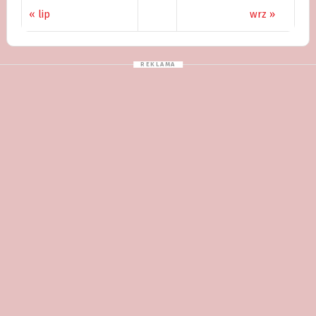
« lip
wrz »