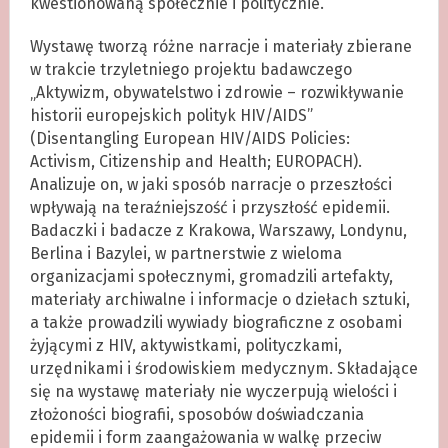
kwestionowaną społecznie i politycznie.
Wystawę tworzą różne narracje i materiały zbierane
w trakcie trzyletniego projektu badawczego
„Aktywizm, obywatelstwo i zdrowie – rozwikływanie
historii europejskich polityk HIV/AIDS”
(Disentangling European HIV/AIDS Policies:
Activism, Citizenship and Health; EUROPACH).
Analizuje on, w jaki sposób narracje o przeszłości
wpływają na teraźniejszość i przyszłość epidemii.
Badaczki i badacze z Krakowa, Warszawy, Londynu,
Berlina i Bazylei, w partnerstwie z wieloma
organizacjami społecznymi, gromadzili artefakty,
materiały archiwalne i informacje o dziełach sztuki,
a także prowadzili wywiady biograficzne z osobami
żyjącymi z HIV, aktywistkami, polityczkami,
urzędnikami i środowiskiem medycznym. Składające
się na wystawę materiały nie wyczerpują wielości i
złożoności biografii, sposobów doświadczania
epidemii i form zaangażowania w walkę przeciw