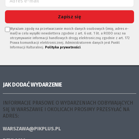
Zapisz się
Wyrażam zgodę na przetwarzanie moich danych osobowych (imię, adres e-
mail) w celu wysyłki newslettera zgodnie z art. 6 ust. 1 lit. a RODO oraz na
otrzymywanie informacji handlowych drogą elektroniczną zgodnie z art. 172
Prawa komunikacji elektronicznej. Administratorem danych jest Punkt
Informacji Kulturalnej.
Polityka prywatności
.
JAK DODAĆ WYDARZENIE
INFORMACJE PRASOWE O WYDARZENIACH ODBYWAJĄCYCH
SIĘ W WARSZAWIE I OKOLICACH PROSIMY PRZESYŁAĆ NA
ADRES:
WARSZAWA@PIKPLUS.PL