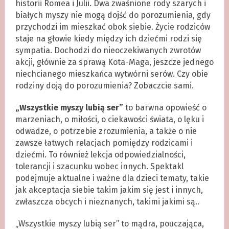
historii Romea i Julii. Dwa zwaśnione rody szarych i
białych myszy nie mogą dojść do porozumienia, gdy
przychodzi im mieszkać obok siebie. Życie rodziców
staje na głowie kiedy między ich dziećmi rodzi się
sympatia. Dochodzi do nieoczekiwanych zwrotów
akcji, głównie za sprawą Kota-Maga, jeszcze jednego
niechcianego mieszkańca wytwórni serów. Czy obie
rodziny doją do porozumienia? Zobaczcie sami.
„Wszystkie myszy lubią ser”
to barwna opowieść o
marzeniach, o miłości, o ciekawości świata, o lęku i
odwadze, o potrzebie zrozumienia, a także o nie
zawsze łatwych relacjach pomiędzy rodzicami i
dziećmi. To również lekcja odpowiedzialności,
tolerancji i szacunku wobec innych. Spektakl
podejmuje aktualne i ważne dla dzieci tematy, takie
jak akceptacja siebie takim jakim się jest i innych,
zwłaszcza obcych i nieznanych, takimi jakimi są..
„Wszystkie myszy lubią ser” to mądra, pouczająca,