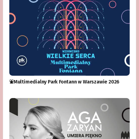
⛲️Multimedialny Park Fontann w Warszawie 2026