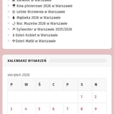
🎤 Karaoke w Warszawie
🎥 Kina plenerowe 2026 w Warszawie
🌼 Letnie Brzmienia w Warszawie
🧳 Majówka 2026 w Warszawie
🌙 Noc Muzeów 2026 w Warszawie
🎆 Sylwester w Warszawie 2025/2026
🌷Dzień Kobiet w Warszawie
🌹Dzień Matki w Warszawie
KALENDARZ WYDARZEŃ
sierpień 2026
P
W
Ś
C
P
S
N
1
2
3
4
5
6
7
8
9