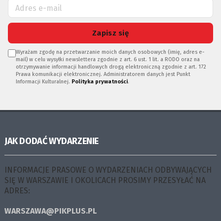
Zapisz się
Wyrażam zgodę na przetwarzanie moich danych osobowych (imię, adres e-
mail) w celu wysyłki newslettera zgodnie z art. 6 ust. 1 lit. a RODO oraz na
otrzymywanie informacji handlowych drogą elektroniczną zgodnie z art. 172
Prawa komunikacji elektronicznej. Administratorem danych jest Punkt
Informacji Kulturalnej.
Polityka prywatności
.
JAK DODAĆ WYDARZENIE
INFORMACJE PRASOWE O WYDARZENIACH ODBYWAJĄCYCH
SIĘ W WARSZAWIE I OKOLICACH PROSIMY PRZESYŁAĆ NA
ADRES:
WARSZAWA@PIKPLUS.PL