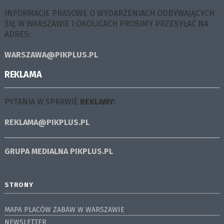
INFORMACJE PRASOWE O WYDARZENIACH ODBYWAJĄCYCH
SIĘ W WARSZAWIE I OKOLICACH PROSIMY PRZESYŁAĆ NA
ADRES:
WARSZAWA@PIKPLUS.PL
REKLAMA
PYTANIA W SPRAWIE
REKLAMY:
REKLAMA@PIKPLUS.PL
GRUPA MEDIALNA
PIKPLUS.PL
STRONY
MAPA PLACÓW ZABAW W WARSZAWIE
NEWSLETTER