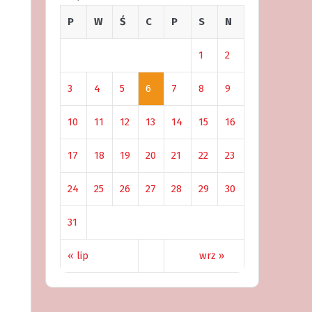
P
W
Ś
C
P
S
N
1
2
3
4
5
6
7
8
9
10
11
12
13
14
15
16
17
18
19
20
21
22
23
24
25
26
27
28
29
30
31
« lip
wrz »