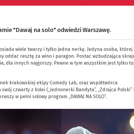
amie "Dawaj na solo" odwiedzi Warszawę.
osiada wiele twarzy i tylko jedna nerkę. Jedyna osoba, której
eby oddać resztę za wino i paragon. Postać wzbudzająca skraj
a, dla innych najgorszy. Pewne w tym wszystkim jest tylko to,
nek krakowskiej ekipy Comedy Lab, oraz współtwórca
wój czwarty z kolei („Jednonerki Bandyta”, „Zdrajca Polski” 
erwszy w pełni solowy program „DAWAJ NA SOLO”.