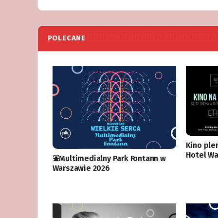
POLECANE
Kino ple
Hotel W
⛲️Multimedialny Park Fontann w
Warszawie 2026