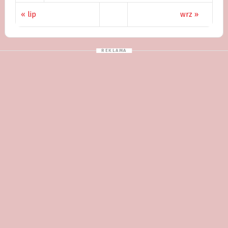
« lip
wrz »