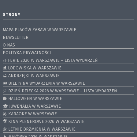
STRONY
MAPA PLACÓW ZABAW W WARSZAWIE
NEWSLETTER
O NAS
POLITYKA PRYWATNOŚCI
⛄️ FERIE 2026 W WARSZAWIE – LISTA WYDARZEŃ
⛸ LODOWISKA W WARSZAWIE
🔮 ANDRZEJKI W WARSZAWIE
🎟️ BILETY NA WYDARZENIA W WARSZAWIE
🎈 DZIEŃ DZIECKA 2026 W WARSZAWIE – LISTA WYDARZEŃ
🎃 HALLOWEEN W WARSZAWIE
🎓 JUWENALIA W WARSZAWIE
🎤 KARAOKE W WARSZAWIE
🎥 KINA PLENEROWE 2026 W WARSZAWIE
🌼 LETNIE BRZMIENIA W WARSZAWIE
🧳 MAJÓWKA 2026 W WARSZAWIE