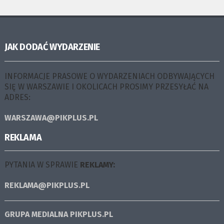
JAK DODAĆ WYDARZENIE
INFORMACJE PRASOWE O WYDARZENIACH ODBYWAJĄCYCH
SIĘ W WARSZAWIE I OKOLICACH PROSIMY PRZESYŁAĆ NA
ADRES:
WARSZAWA@PIKPLUS.PL
REKLAMA
PYTANIA W SPRAWIE
REKLAMY:
REKLAMA@PIKPLUS.PL
GRUPA MEDIALNA
PIKPLUS.PL