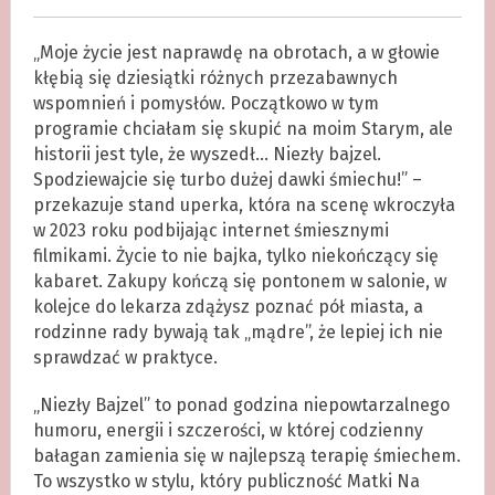
„Moje życie jest naprawdę na obrotach, a w głowie
kłębią się dziesiątki różnych przezabawnych
wspomnień i pomysłów. Początkowo w tym
programie chciałam się skupić na moim Starym, ale
historii jest tyle, że wyszedł… Niezły bajzel.
Spodziewajcie się turbo dużej dawki śmiechu!” –
przekazuje stand uperka, która na scenę wkroczyła
w 2023 roku podbijając internet śmiesznymi
filmikami. Życie to nie bajka, tylko niekończący się
kabaret. Zakupy kończą się pontonem w salonie, w
kolejce do lekarza zdążysz poznać pół miasta, a
rodzinne rady bywają tak „mądre”, że lepiej ich nie
sprawdzać w praktyce.
„Niezły Bajzel” to ponad godzina niepowtarzalnego
humoru, energii i szczerości, w której codzienny
bałagan zamienia się w najlepszą terapię śmiechem.
To wszystko w stylu, który publiczność Matki Na