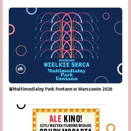
⛲️Multimedialny Park Fontann w Warszawie 2026