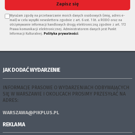
Zapisz się
Wyrażam zgodę na przetwarzanie moich danych osobowych (imię, adres e-
mail) w celu wysyłki newslettera zgodnie z art. 6 ust. 1 lit. a RODO oraz na
otrzymywanie informacji handlowych drogą elektroniczną zgodnie z art. 172
Prawa komunikacji elektronicznej. Administratorem danych jest Punkt
Informacji Kulturalnej.
Polityka prywatności
.
JAK DODAĆ WYDARZENIE
INFORMACJE PRASOWE O WYDARZENIACH ODBYWAJĄCYCH
SIĘ W WARSZAWIE I OKOLICACH PROSIMY PRZESYŁAĆ NA
ADRES:
WARSZAWA@PIKPLUS.PL
REKLAMA