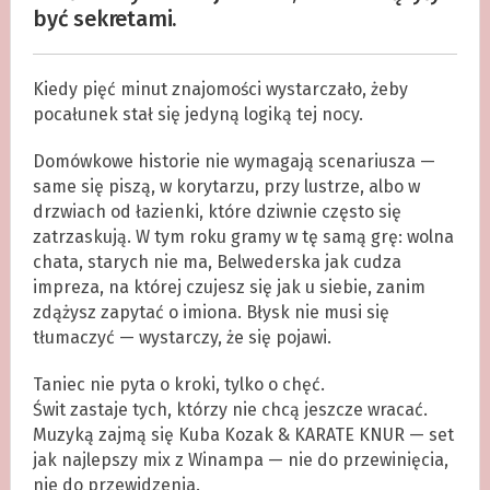
być sekretami.
Kiedy pięć minut znajomości wystarczało, żeby
pocałunek stał się jedyną logiką tej nocy.
Domówkowe historie nie wymagają scenariusza —
same się piszą, w korytarzu, przy lustrze, albo w
drzwiach od łazienki, które dziwnie często się
zatrzaskują. W tym roku gramy w tę samą grę: wolna
chata, starych nie ma, Belwederska jak cudza
impreza, na której czujesz się jak u siebie, zanim
zdążysz zapytać o imiona. Błysk nie musi się
tłumaczyć — wystarczy, że się pojawi.
Taniec nie pyta o kroki, tylko o chęć.
Świt zastaje tych, którzy nie chcą jeszcze wracać.
Muzyką zajmą się Kuba Kozak & KARATE KNUR — set
jak najlepszy mix z Winampa — nie do przewinięcia,
nie do przewidzenia.