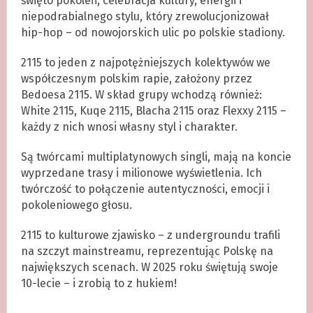
święto pokoleń, celebracja kultury, energii i
niepodrabialnego stylu, który zrewolucjonizował
hip-hop – od nowojorskich ulic po polskie stadiony.
2115 to jeden z najpotężniejszych kolektywów we
współczesnym polskim rapie, założony przez
Bedoesa 2115. W skład grupy wchodzą również:
White 2115, Kuqe 2115, Blacha 2115 oraz Flexxy 2115 –
każdy z nich wnosi własny styl i charakter.
Są twórcami multiplatynowych singli, mają na koncie
wyprzedane trasy i milionowe wyświetlenia. Ich
twórczość to połączenie autentyczności, emocji i
pokoleniowego głosu.
2115 to kulturowe zjawisko – z undergroundu trafili
na szczyt mainstreamu, reprezentując Polskę na
największych scenach. W 2025 roku świętują swoje
10-lecie – i zrobią to z hukiem!