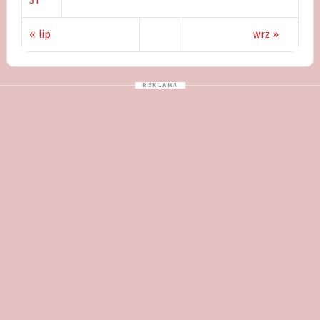
« lip
wrz »