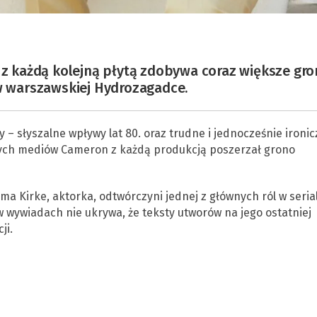
y z każdą kolejną płytą zdobywa coraz większe gr
 w warszawskiej Hydrozagadce.
 – słyszalne wpływy lat 80. oraz trudne i jednocześnie ironi
wych mediów Cameron z każdą produkcją poszerzał grono
ma Kirke, aktorka, odtwórczyni jednej z głównych ról w seria
w wywiadach nie ukrywa, że teksty utworów na jego ostatniej
ji.