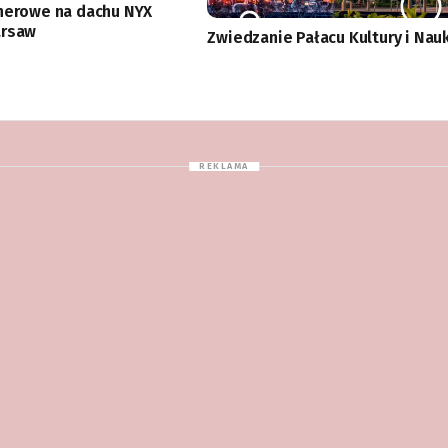
nerowe na dachu NYX
arsaw
Zwiedzanie Pałacu Kultury i Nau