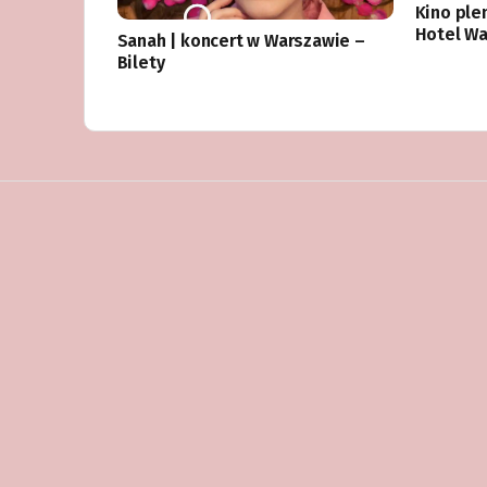
Kino ple
Hotel W
Sanah | koncert w Warszawie –
Bilety