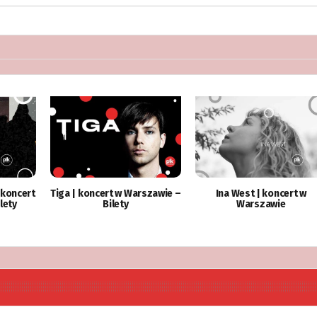
 koncert
Tiga | koncert w Warszawie –
Ina West | koncert w
lety
Bilety
Warszawie