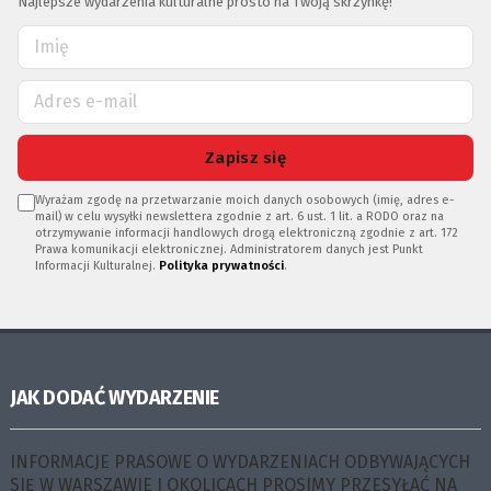
Najlepsze wydarzenia kulturalne prosto na Twoją skrzynkę!
Zapisz się
Wyrażam zgodę na przetwarzanie moich danych osobowych (imię, adres e-
mail) w celu wysyłki newslettera zgodnie z art. 6 ust. 1 lit. a RODO oraz na
otrzymywanie informacji handlowych drogą elektroniczną zgodnie z art. 172
Prawa komunikacji elektronicznej. Administratorem danych jest Punkt
Informacji Kulturalnej.
Polityka prywatności
.
JAK DODAĆ WYDARZENIE
INFORMACJE PRASOWE O WYDARZENIACH ODBYWAJĄCYCH
SIĘ W WARSZAWIE I OKOLICACH PROSIMY PRZESYŁAĆ NA