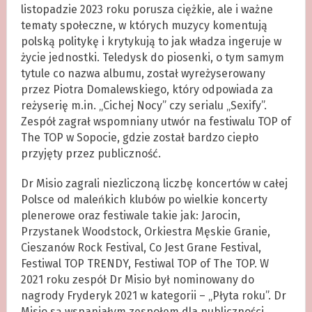
listopadzie 2023 roku porusza ciężkie, ale i ważne
tematy społeczne, w których muzycy komentują
polską politykę i krytykują to jak władza ingeruje w
życie jednostki. Teledysk do piosenki, o tym samym
tytule co nazwa albumu, został wyreżyserowany
przez Piotra Domalewskiego, który odpowiada za
reżyserię m.in. „Cichej Nocy” czy serialu „Sexify”.
Zespół zagrał wspomniany utwór na festiwalu TOP of
The TOP w Sopocie, gdzie został bardzo ciepło
przyjęty przez publiczność.
Dr Misio zagrali niezliczoną liczbę koncertów w całej
Polsce od maleńkich klubów po wielkie koncerty
plenerowe oraz festiwale takie jak: Jarocin,
Przystanek Woodstock, Orkiestra Męskie Granie,
Cieszanów Rock Festival, Co Jest Grane Festival,
Festiwal TOP TRENDY, Festiwal TOP of The TOP. W
2021 roku zespół Dr Misio był nominowany do
nagrody Fryderyk 2021 w kategorii – „Płyta roku”. Dr
Misio są wspaniałym zespołem dla publiczności