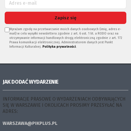
Zapisz się
Wyrażam zgodę na przetwarzanie moich danych osobowych (imię, adres e-
mail) w celu wysyłki newslettera zgodnie z art. 6 ust. 1 lit. a RODO oraz na
otrzymywanie informacji handlowych drogą elektroniczną zgodnie z art. 172
Prawa komunikacji elektronicznej. Administratorem danych jest Punkt
Informacji Kulturalnej.
Polityka prywatności
.
JAK DODAĆ WYDARZENIE
INFORMACJE PRASOWE O WYDARZENIACH ODBYWAJĄCYCH
SIĘ W WARSZAWIE I OKOLICACH PROSIMY PRZESYŁAĆ NA
ADRES:
WARSZAWA@PIKPLUS.PL