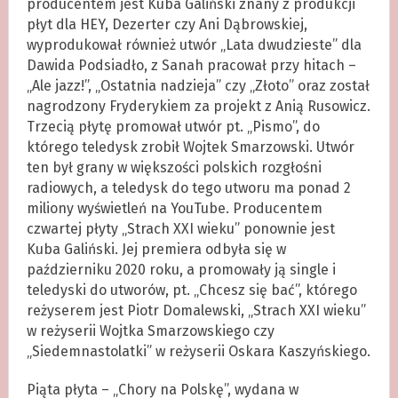
producentem jest Kuba Galiński znany z produkcji
płyt dla HEY, Dezerter czy Ani Dąbrowskiej,
wyprodukował również utwór „Lata dwudzieste” dla
Dawida Podsiadło, z Sanah pracował przy hitach –
„Ale jazz!”, „Ostatnia nadzieja” czy „Złoto” oraz został
nagrodzony Fryderykiem za projekt z Anią Rusowicz.
Trzecią płytę promował utwór pt. „Pismo”, do
którego teledysk zrobił Wojtek Smarzowski. Utwór
ten był grany w większości polskich rozgłośni
radiowych, a teledysk do tego utworu ma ponad 2
miliony wyświetleń na YouTube. Producentem
czwartej płyty „Strach XXI wieku” ponownie jest
Kuba Galiński. Jej premiera odbyła się w
październiku 2020 roku, a promowały ją single i
teledyski do utworów, pt. „Chcesz się bać”, którego
reżyserem jest Piotr Domalewski, „Strach XXI wieku”
w reżyserii Wojtka Smarzowskiego czy
„Siedemnastolatki” w reżyserii Oskara Kaszyńskiego.
Piąta płyta – „Chory na Polskę”, wydana w