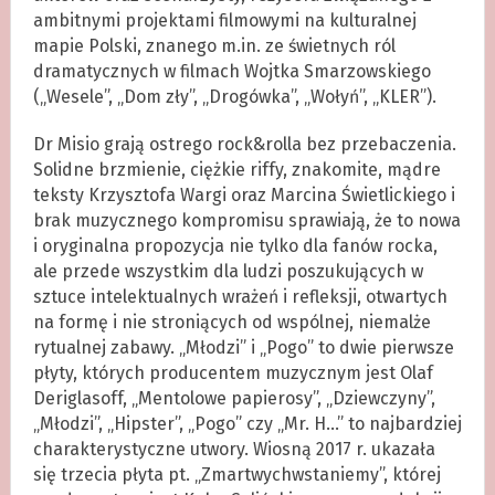
ambitnymi projektami filmowymi na kulturalnej
mapie Polski, znanego m.in. ze świetnych ról
dramatycznych w filmach Wojtka Smarzowskiego
(„Wesele”, „Dom zły”, „Drogówka”, „Wołyń”, „KLER”).
Dr Misio grają ostrego rock&rolla bez przebaczenia.
Solidne brzmienie, ciężkie riffy, znakomite, mądre
teksty Krzysztofa Wargi oraz Marcina Świetlickiego i
brak muzycznego kompromisu sprawiają, że to nowa
i oryginalna propozycja nie tylko dla fanów rocka,
ale przede wszystkim dla ludzi poszukujących w
sztuce intelektualnych wrażeń i refleksji, otwartych
na formę i nie stroniących od wspólnej, niemalże
rytualnej zabawy. „Młodzi” i „Pogo” to dwie pierwsze
płyty, których producentem muzycznym jest Olaf
Deriglasoff, „Mentolowe papierosy”, „Dziewczyny”,
„Młodzi”, „Hipster”, „Pogo” czy „Mr. H…” to najbardziej
charakterystyczne utwory. Wiosną 2017 r. ukazała
się trzecia płyta pt. „Zmartwychwstaniemy”, której