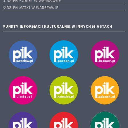
🌷DZIEŃ KOBIET W WARSZAWIE
🌹DZIEŃ MATKI W WARSZAWIE
PUNKTY INFORMACJI KULTURALNEJ W INNYCH MIASTACH