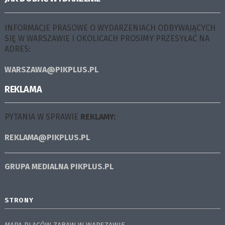
INFORMACJE PRASOWE O WYDARZENIACH ODBYWAJĄCYCH
SIĘ W WARSZAWIE I OKOLICACH PROSIMY PRZESYŁAĆ NA
ADRES:
WARSZAWA@PIKPLUS.PL
REKLAMA
PYTANIA W SPRAWIE
REKLAMY:
REKLAMA@PIKPLUS.PL
GRUPA MEDIALNA
PIKPLUS.PL
STRONY