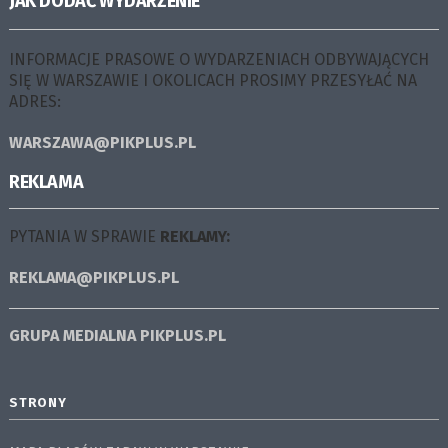
JAK DODAĆ WYDARZENIE
INFORMACJE PRASOWE O WYDARZENIACH ODBYWAJĄCYCH
SIĘ W WARSZAWIE I OKOLICACH PROSIMY PRZESYŁAĆ NA
ADRES:
WARSZAWA@PIKPLUS.PL
REKLAMA
PYTANIA W SPRAWIE
REKLAMY:
REKLAMA@PIKPLUS.PL
GRUPA MEDIALNA
PIKPLUS.PL
STRONY