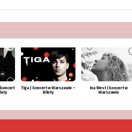
 koncert
Tiga | koncert w Warszawie –
Ina West | koncert w
lety
Bilety
Warszawie