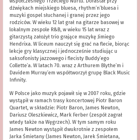
współczesnego Trzeciego Nurtu. Dorastał przy
dźwiękach miejskiego bluesa, rhythm’n’bluesa i
muzyki gospel słuchanej i granej przez jego
rodziców. W wieku 12 lat grał na gitarze basowej w
lokalnym zespole R&B, w wieku 15 lat wraz z
gitarzystą założył trio grające muzykę Jimiego
Hendrixa. W liceum nauczył się grać na flecie, biorąc
lekcje gry klasycznej i jednocześnie studiując u
saksofonisty jazzowego i flecisty Buddy’ego
Collette’a. W latach 70. wraz z Arthurem Blythe’m i
Davidem Murray’em współtworzył grupę Black Music
Infinity.
W Polsce jako muzyk pojawił się w 2007 roku, gdzie
wystąpił w ramach trasy koncertowej Piotr Baron
Quartet, w składzie: Piotr Baron, James Newton,
Dariusz Oleszkiewicz, Mark Ferber (zespół zagrał
wtedy także na Węgrzech). W tym samym roku
James Newton wystąpił dwukrotnie z zespołem
Jarka Śmietany (James Newton, Jarek Śmietana,