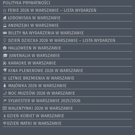
POLITYKA PRYWATNOŚCI
⛄️ FERIE 2026 W WARSZAWIE – LISTA WYDARZEŃ
⛸ LODOWISKA W WARSZAWIE
🔮 ANDRZEJKI W WARSZAWIE
🎟️ BILETY NA WYDARZENIA W WARSZAWIE
🎈 DZIEŃ DZIECKA 2026 W WARSZAWIE – LISTA WYDARZEŃ
🎃 HALLOWEEN W WARSZAWIE
🎓 JUWENALIA W WARSZAWIE
🎤 KARAOKE W WARSZAWIE
🎥 KINA PLENEROWE 2026 W WARSZAWIE
🌼 LETNIE BRZMIENIA W WARSZAWIE
🧳 MAJÓWKA 2026 W WARSZAWIE
🌙 NOC MUZEÓW 2026 W WARSZAWIE
🎆 SYLWESTER W WARSZAWIE 2025/2026
💌 WALENTYNKI 2026 W WARSZAWIE
🌷DZIEŃ KOBIET W WARSZAWIE
🌹DZIEŃ MATKI W WARSZAWIE