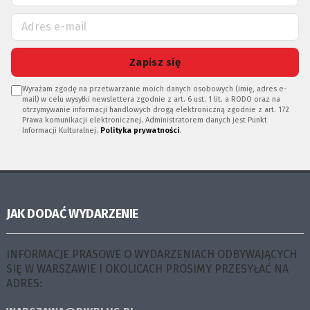
Zapisz się
Wyrażam zgodę na przetwarzanie moich danych osobowych (imię, adres e-
mail) w celu wysyłki newslettera zgodnie z art. 6 ust. 1 lit. a RODO oraz na
otrzymywanie informacji handlowych drogą elektroniczną zgodnie z art. 172
Prawa komunikacji elektronicznej. Administratorem danych jest Punkt
Informacji Kulturalnej.
Polityka prywatności
.
JAK DODAĆ WYDARZENIE
INFORMACJE PRASOWE O WYDARZENIACH ODBYWAJĄCYCH
SIĘ W WARSZAWIE I OKOLICACH PROSIMY PRZESYŁAĆ NA
ADRES: