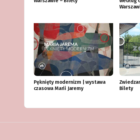
Warszawie – Bilety
według 
Warszaw
Pęknięty modernizm | wystawa
Zwiedza
czasowa Marii Jaremy
Bilety