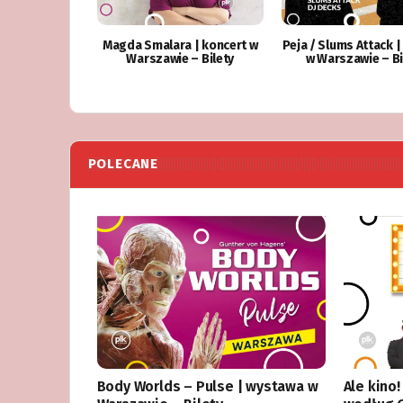
Magda Smalara | koncert w
Peja / Slums Attack |
Warszawie – Bilety
w Warszawie – Bi
POLECANE
Body Worlds – Pulse | wystawa w
Ale kino