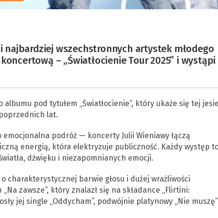
h i najbardziej wszechstronnych artystek młodego
 koncertową – „Światłocienie Tour 2025” i wystąpi
albumu pod tytułem „Światłocienie”, który ukaże się tej jesie
poprzednich lat.
to emocjonalna podróż — koncerty Julii Wieniawy łączą
zną energią, która elektryzuje publiczność. Każdy występ t
światła, dźwięku i niezapomnianych emocji.
 o charakterystycznej barwie głosu i dużej wrażliwości
Na zawsze”, który znalazł się na składance „Flirtini:
osły jej single „Oddycham”, podwójnie platynowy „Nie muszę”