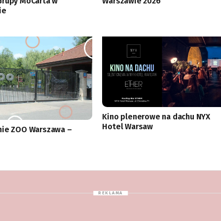
Grupy MoCarta w
Warszawie 2026
ie
Kino plenerowe na dachu NYX
Hotel Warsaw
nie ZOO Warszawa –