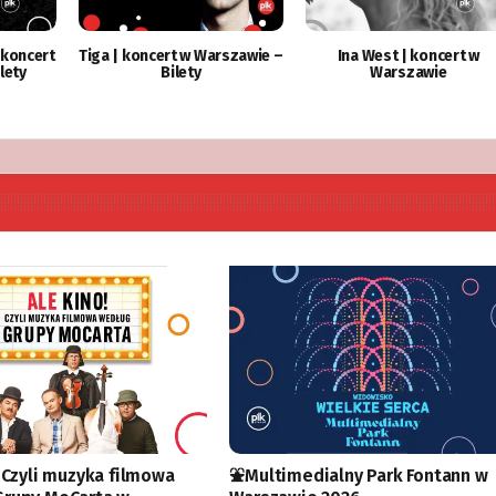
 koncert
Tiga | koncert w Warszawie –
Ina West | koncert w
lety
Bilety
Warszawie
! Czyli muzyka filmowa
⛲️Multimedialny Park Fontann w