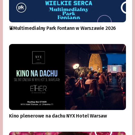
⛲️Multimedialny Park Fontann w Warszawie 2026
Kino plenerowe na dachu NYX Hotel Warsaw