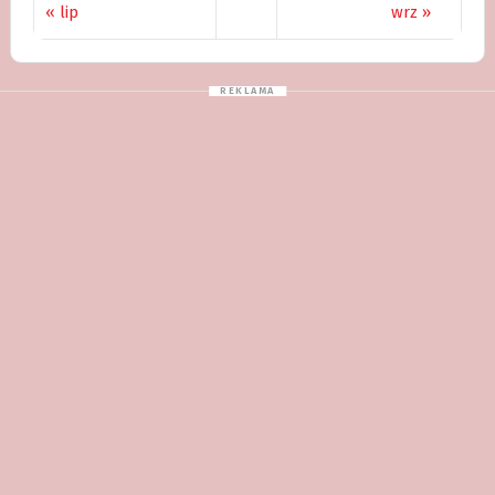
« lip
wrz »