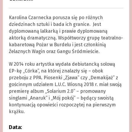
Karolina Czarnecka porusza się po różnych
dziedzinach sztuki i bada ich granice. Jest
dyplomowaną lalkarką i prawie dyplomowaną
aktorką dramatyczną. Współtworzy grupę teatralno-
kabaretową Pożar w Burdelu i jest członkinią
Żelaznych Wagin oraz Gangu Śródmieście.
W 2014 roku artystka wydała debiutancką solową
EP-kę „Córka”, na której znalazły się – obok
przeboju z PPA. Piosenki „Zjawa” czy „Demakijaż” z
gościnnym udziałem L.U.C. Wiosną 2018 r. miał swoją
premierę album „Solarium 2.0” – promowany
singlami „Anaruk” i „Mój pokój” – będący swoistą
kontynuacją opowieści rozpoczętej na pierwszym
krążku.
Data: