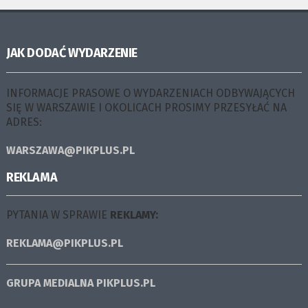
JAK DODAĆ WYDARZENIE
INFORMACJE PRASOWE O WYDARZENIACH ODBYWAJĄCYCH
SIĘ W WARSZAWIE I OKOLICACH PROSIMY PRZESYŁAĆ NA
ADRES:
WARSZAWA@PIKPLUS.PL
REKLAMA
PYTANIA W SPRAWIE
REKLAMY:
REKLAMA@PIKPLUS.PL
GRUPA MEDIALNA
PIKPLUS.PL