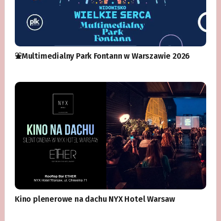
⛲️Multimedialny Park Fontann w Warszawie 2026
Kino plenerowe na dachu NYX Hotel Warsaw