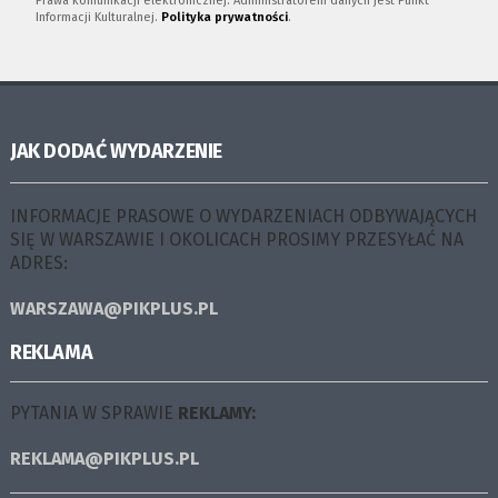
Prawa komunikacji elektronicznej. Administratorem danych jest Punkt
Informacji Kulturalnej.
Polityka prywatności
.
JAK DODAĆ WYDARZENIE
INFORMACJE PRASOWE O WYDARZENIACH ODBYWAJĄCYCH
SIĘ W WARSZAWIE I OKOLICACH PROSIMY PRZESYŁAĆ NA
ADRES:
WARSZAWA@PIKPLUS.PL
REKLAMA
PYTANIA W SPRAWIE
REKLAMY:
REKLAMA@PIKPLUS.PL