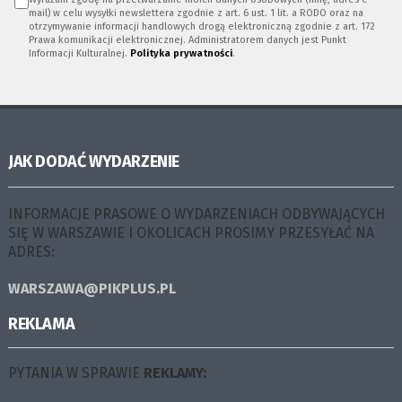
mail) w celu wysyłki newslettera zgodnie z art. 6 ust. 1 lit. a RODO oraz na
otrzymywanie informacji handlowych drogą elektroniczną zgodnie z art. 172
Prawa komunikacji elektronicznej. Administratorem danych jest Punkt
Informacji Kulturalnej.
Polityka prywatności
.
JAK DODAĆ WYDARZENIE
INFORMACJE PRASOWE O WYDARZENIACH ODBYWAJĄCYCH
SIĘ W WARSZAWIE I OKOLICACH PROSIMY PRZESYŁAĆ NA
ADRES:
WARSZAWA@PIKPLUS.PL
REKLAMA
PYTANIA W SPRAWIE
REKLAMY: