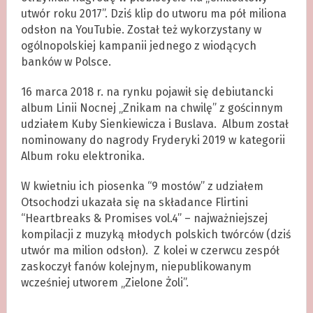
utwór roku 2017”. Dziś klip do utworu ma pół miliona
odsłon na YouTubie. Został też wykorzystany w
ogólnopolskiej kampanii jednego z wiodących
banków w Polsce.
16 marca 2018 r. na rynku pojawił się debiutancki
album Linii Nocnej „Znikam na chwilę” z gościnnym
udziałem Kuby Sienkiewicza i Buslava. Album został
nominowany do nagrody Fryderyki 2019 w kategorii
Album roku elektronika.
W kwietniu ich piosenka “9 mostów” z udziałem
Otsochodzi ukazała się na składance Flirtini
“Heartbreaks & Promises vol.4” – najważniejszej
kompilacji z muzyką młodych polskich twórców (dziś
utwór ma milion odsłon). Z kolei w czerwcu zespół
zaskoczył fanów kolejnym, niepublikowanym
wcześniej utworem „Zielone Żoli”.