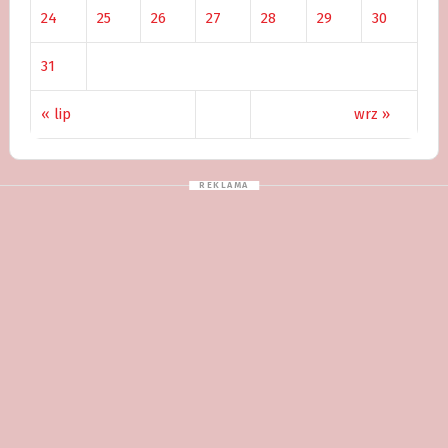
24
25
26
27
28
29
30
31
« lip
wrz »