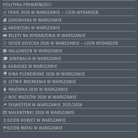
POLITYKA PRYWATNOŚCI
⛄️ FERIE 2026 W WARSZAWIE – LISTA WYDARZEŃ
⛸ LODOWISKA W WARSZAWIE
🔮 ANDRZEJKI W WARSZAWIE
🎟️ BILETY NA WYDARZENIA W WARSZAWIE
🎈 DZIEŃ DZIECKA 2026 W WARSZAWIE – LISTA WYDARZEŃ
🎃 HALLOWEEN W WARSZAWIE
🎓 JUWENALIA W WARSZAWIE
🎤 KARAOKE W WARSZAWIE
🎥 KINA PLENEROWE 2026 W WARSZAWIE
🌼 LETNIE BRZMIENIA W WARSZAWIE
🧳 MAJÓWKA 2026 W WARSZAWIE
🌙 NOC MUZEÓW 2026 W WARSZAWIE
🎆 SYLWESTER W WARSZAWIE 2025/2026
💌 WALENTYNKI 2026 W WARSZAWIE
🌷DZIEŃ KOBIET W WARSZAWIE
🌹DZIEŃ MATKI W WARSZAWIE