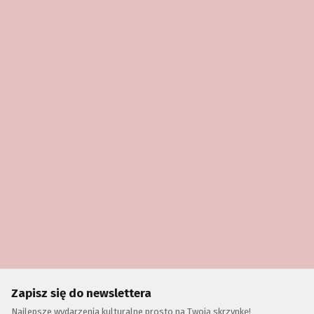
Zapisz się do newslettera
Najlepsze wydarzenia kulturalne prosto na Twoją skrzynkę!