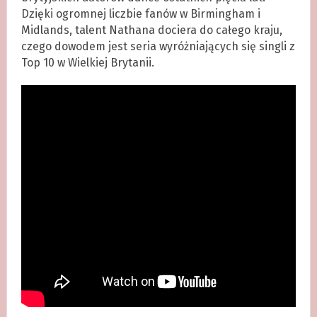
Dzięki ogromnej liczbie fanów w Birmingham i
Midlands, talent Nathana dociera do całego kraju,
czego dowodem jest seria wyróżniających się singli z
Top 10 w Wielkiej Brytanii.