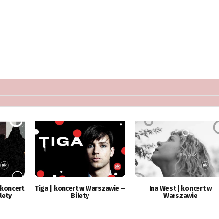
 koncert
Tiga | koncert w Warszawie –
Ina West | koncert w
lety
Bilety
Warszawie