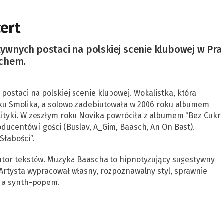
ert
ktywnych postaci na polskiej scenie klubowej w Pr
schem.
postaci na polskiej scenie klubowej. Wokalistka, która
boku Smolika, a solowo zadebiutowała w 2006 roku albumem
ityki. W zeszłym roku Novika powróciła z albumem “Bez Cukr
oducentów i gości (Buslav, A_Gim, Baasch, An On Bast).
Słabości”.
utor tekstów. Muzyka Baascha to hipnotyzujący sugestywny
 Artysta wypracował własny, rozpoznawalny styl, sprawnie
ą a synth-popem.