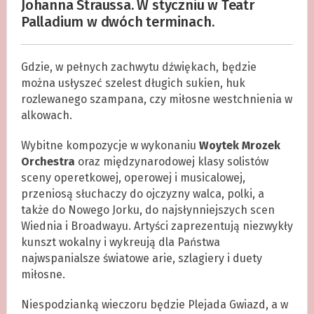
Johanna Straussa. W styczniu w Teatr
Palladium w dwóch terminach.
Gdzie, w pełnych zachwytu dźwiękach, będzie
można usłyszeć szelest długich sukien, huk
rozlewanego szampana, czy miłosne westchnienia w
alkowach.
Wybitne kompozycje w wykonaniu
Woytek Mrozek
Orchestra
oraz międzynarodowej klasy solistów
sceny operetkowej, operowej i musicalowej,
przeniosą słuchaczy do ojczyzny walca, polki, a
także do Nowego Jorku, do najsłynniejszych scen
Wiednia i Broadwayu. Artyści zaprezentują niezwykły
kunszt wokalny i wykreują dla Państwa
najwspanialsze światowe arie, szlagiery i duety
miłosne.
Niespodzianką wieczoru będzie Plejada Gwiazd, a w