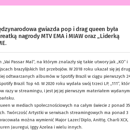
Międzynarodowa gwiazda pop i drag queen była
reatką nagrody MTV EMA i MIAW oraz „Liderką
ME.
Vai Passar Mal”, na którym znalazły się takie utwory jak „KO” i
jscach brazylijskich list przebojów. W 2018 roku ukazał się jej dru
ciej odtwarzanych albumów w Spotify Brazil w ciągu pierwszych 2
potify Brazil Top 40. W 2020 roku wydała swój trzeci LP, „111”, któr
w razy w streamingu, i jest jej jej pierwszym materiałem wydany
zpańsku.
g queen w mediach społecznościowych na całym świecie z ponad 35
ch. Twórczość Artystki w serwisach streamingowych ma ponad 3
racowała można wymienić Major Lazer/Diplo, Anittę, Charli XCX,
en Jauregui, Iggy Azelea i wielu innych.