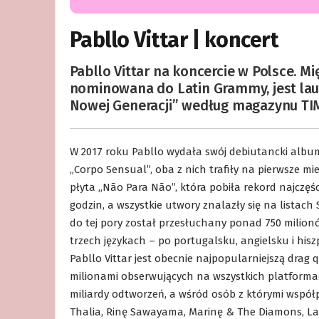
Pabllo Vittar | koncert
Pabllo Vittar na koncercie w Polsce. 
nominowana do Latin Grammy, jest lau
Nowej Generacji” według magazynu TI
W 2017 roku Pabllo wydała swój debiutancki album „
„Corpo Sensual”, oba z nich trafiły na pierwsze mie
płyta „Não Para Não”, która pobiła rekord najczęś
godzin, a wszystkie utwory znalazły się na listach S
do tej pory został przesłuchany ponad 750 milionó
trzech językach – po portugalsku, angielsku i his
Pabllo Vittar jest obecnie najpopularniejszą dra
milionami obserwujących na wszystkich platforma
miliardy odtworzeń, a wśród osób z którymi współp
Thalia, Rinę Sawayama, Marinę & The Diamons, Laur