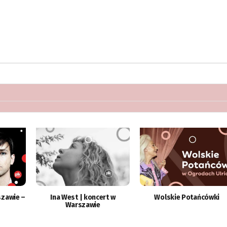
szawie –
Ina West | koncert w
Wolskie Potańcówki
Warszawie