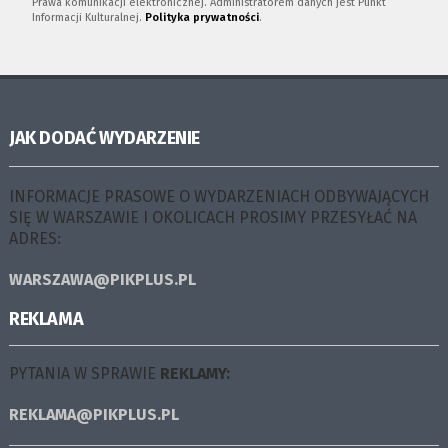
Prawa komunikacji elektronicznej. Administratorem danych jest Punkt
Informacji Kulturalnej.
Polityka prywatności
.
JAK DODAĆ WYDARZENIE
INFORMACJE PRASOWE O WYDARZENIACH ODBYWAJĄCYCH
SIĘ W WARSZAWIE I OKOLICACH PROSIMY PRZESYŁAĆ NA
ADRES:
WARSZAWA@PIKPLUS.PL
REKLAMA
PYTANIA W SPRAWIE
REKLAMY:
REKLAMA@PIKPLUS.PL