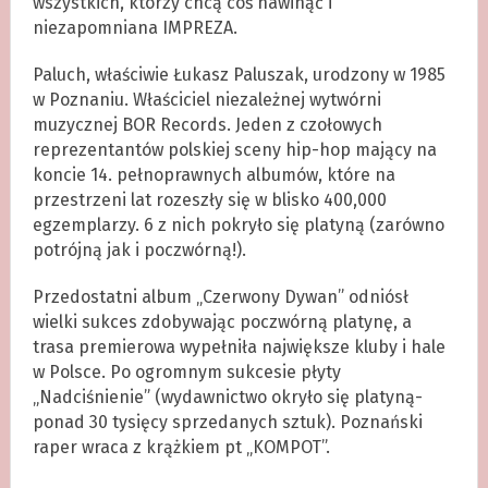
wszystkich, którzy chcą coś nawinąć i
niezapomniana IMPREZA.
Paluch, właściwie Łukasz Paluszak, urodzony w 1985
w Poznaniu. Właściciel niezależnej wytwórni
muzycznej BOR Records. Jeden z czołowych
reprezentantów polskiej sceny hip-hop mający na
koncie 14. pełnoprawnych albumów, które na
przestrzeni lat rozeszły się w blisko 400,000
egzemplarzy. 6 z nich pokryło się platyną (zarówno
potrójną jak i poczwórną!).
Przedostatni album „Czerwony Dywan” odniósł
wielki sukces zdobywając poczwórną platynę, a
trasa premierowa wypełniła największe kluby i hale
w Polsce. Po ogromnym sukcesie płyty
„Nadciśnienie” (wydawnictwo okryło się platyną-
ponad 30 tysięcy sprzedanych sztuk). Poznański
raper wraca z krążkiem pt „KOMPOT”.