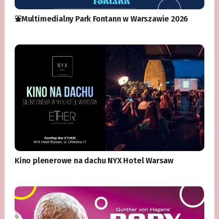
⛲️Multimedialny Park Fontann w Warszawie 2026
Kino plenerowe na dachu NYX Hotel Warsaw