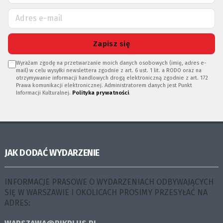
Zapisz się
Wyrażam zgodę na przetwarzanie moich danych osobowych (imię, adres e-
mail) w celu wysyłki newslettera zgodnie z art. 6 ust. 1 lit. a RODO oraz na
otrzymywanie informacji handlowych drogą elektroniczną zgodnie z art. 172
Prawa komunikacji elektronicznej. Administratorem danych jest Punkt
Informacji Kulturalnej.
Polityka prywatności
.
JAK DODAĆ WYDARZENIE
INFORMACJE PRASOWE O WYDARZENIACH ODBYWAJĄCYCH
SIĘ W WARSZAWIE I OKOLICACH PROSIMY PRZESYŁAĆ NA
ADRES: