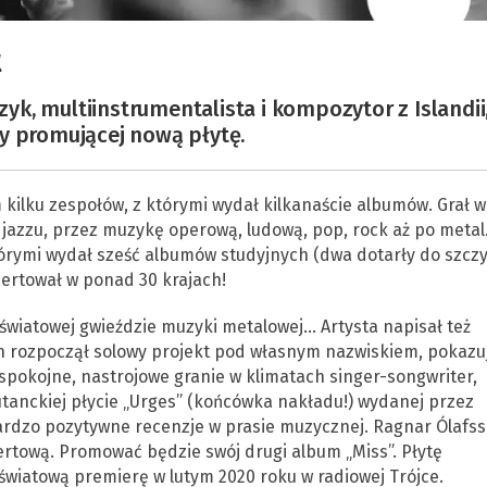
k, multiinstrumentalista i kompozytor z Islandii
y promującej nową płytę.
kilku zespołów, z którymi wydał kilkanaście albumów. Grał w
jazzu, przez muzykę operową, ludową, pop, rock aż po metal
 którymi wydał sześć albumów studyjnych (dwa dotarły do szcz
ncertował w ponad 30 krajach!
 światowej gwieździe muzyki metalowej… Artysta napisał też
on rozpoczął solowy projekt pod własnym nazwiskiem, pokazu
 spokojne, nastrojowe granie w klimatach singer-songwriter,
iutanckiej płycie „Urges” (końcówka nakładu!) wydanej przez
ardzo pozytywne recenzje w prasie muzycznej. Ragnar Ólafs
certową. Promować będzie swój drugi album „Miss”. Płytę
światową premierę w lutym 2020 roku w radiowej Trójce.