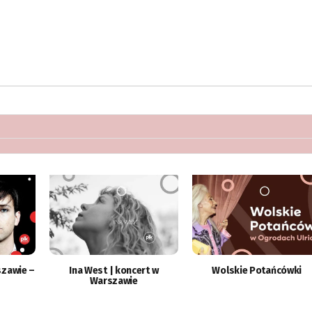
szawie –
Ina West | koncert w
Wolskie Potańcówki
Warszawie