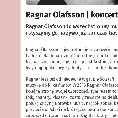
Ragnar Olafsson | koncert
Ragnar Ólafsson to wszechstronny muzy
usłyszymy go na żywo już podczas tras
Ragnar Ólafsson – jest członkiem-założycielem 
tych kapelach bardzo różnorodne gatunki – od 
Najbardziej znaną z jego grup jest Árstíðir, z
listy najpopularniejszych płyt na Islandii) i ko
Ragnar jest też od niedawna w grupie Sólstafir,
muzykę do kilku filmów. W 2016 Ragnar Ólafss
kolejną stronę swojej twórczości. Tym razem to
folk, country. Piosenki zostały zawarte na deb
polską oficynę Borówka Music. Krążek zebrał b
przyleci do Polski na krótką, solową trasę kon
zapowiada utwór „Southern Nights”, który miał 