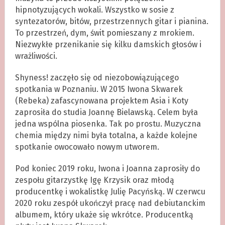
hipnotyzujących wokali. Wszystko w sosie z
syntezatorów, bitów, przestrzennych gitar i pianina.
To przestrzeń, dym, świt pomieszany z mrokiem.
Niezwykłe przenikanie się kilku damskich głosów i
wrażliwości.
Shyness! zaczęło się od niezobowiązującego
spotkania w Poznaniu. W 2015 Iwona Skwarek
(Rebeka) zafascynowana projektem Asia i Koty
zaprosiła do studia Joannę Bielawską. Celem była
jedna wspólna piosenka. Tak po prostu. Muzyczna
chemia między nimi była totalna, a każde kolejne
spotkanie owocowało nowym utworem.
Pod koniec 2019 roku, Iwona i Joanna zaprosiły do
zespołu gitarzystkę Igę Krzysik oraz młodą
producentkę i wokalistkę Julię Pacyńską. W czerwcu
2020 roku zespół ukończył pracę nad debiutanckim
albumem, który ukaże się wkrótce. Producentką