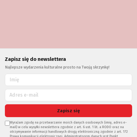
Zapisz się do newslettera
Najlepsze wydarzenia kulturalne prosto na Twoją skrzynkę!
Zapisz się
Wyrażam zgodę na przetwarzanie moich danych osobowych (imię, adres e-
mail) w celu wysyłki newslettera zgodnie z art. 6 ust. 1 lit. a RODO oraz na
otrzymywanie informacji handlowych drogą elektroniczną zgodnie z art. 172
Prawa komunikacji elektronicznej. Administratorem danych jest Punkt