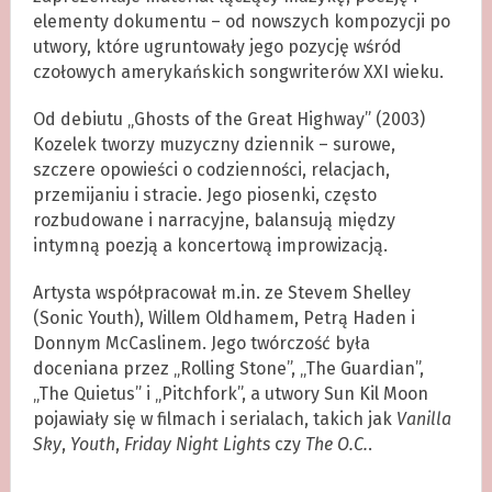
elementy dokumentu – od nowszych kompozycji po
utwory, które ugruntowały jego pozycję wśród
czołowych amerykańskich songwriterów XXI wieku.
Od debiutu „Ghosts of the Great Highway” (2003)
Kozelek tworzy muzyczny dziennik – surowe,
szczere opowieści o codzienności, relacjach,
przemijaniu i stracie. Jego piosenki, często
rozbudowane i narracyjne, balansują między
intymną poezją a koncertową improwizacją.
Artysta współpracował m.in. ze Stevem Shelley
(Sonic Youth), Willem Oldhamem, Petrą Haden i
Donnym McCaslinem. Jego twórczość była
doceniana przez „Rolling Stone”, „The Guardian”,
„The Quietus” i „Pitchfork”, a utwory Sun Kil Moon
pojawiały się w filmach i serialach, takich jak
Vanilla
Sky
,
Youth
,
Friday Night Lights
czy
The O.C.
.