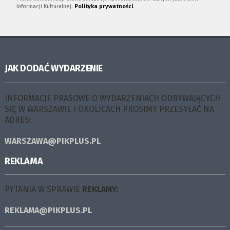
Informacji Kulturalnej.
Polityka prywatności
.
JAK DODAĆ WYDARZENIE
INFORMACJE PRASOWE O WYDARZENIACH ODBYWAJĄCYCH
SIĘ W WARSZAWIE I OKOLICACH PROSIMY PRZESYŁAĆ NA
ADRES:
WARSZAWA@PIKPLUS.PL
REKLAMA
PYTANIA W SPRAWIE
REKLAMY:
REKLAMA@PIKPLUS.PL