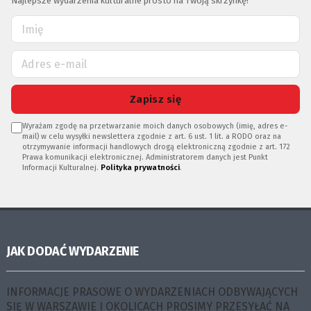
Najlepsze wydarzenia kulturalne prosto na Twoją skrzynkę!
Zapisz się
Wyrażam zgodę na przetwarzanie moich danych osobowych (imię, adres e-
mail) w celu wysyłki newslettera zgodnie z art. 6 ust. 1 lit. a RODO oraz na
otrzymywanie informacji handlowych drogą elektroniczną zgodnie z art. 172
Prawa komunikacji elektronicznej. Administratorem danych jest Punkt
Informacji Kulturalnej.
Polityka prywatności
.
JAK DODAĆ WYDARZENIE
INFORMACJE PRASOWE O WYDARZENIACH ODBYWAJĄCYCH
SIĘ W WARSZAWIE I OKOLICACH PROSIMY PRZESYŁAĆ NA