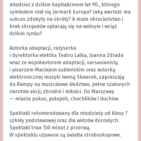
młodzież z dzikim kapitalizmem lat 90., którego
symbolem stał się Jarmark Europa? Jaką wartość ma
sukces zdobyty na skróty? A może okrucieństwo i
brak skrupułów opłacają się na wolnym i wciąż
dzikim rynku?
.
Autorka adaptacji, reżyserka
i dyrektorka elektka Teatru Lalka, Joanna Zdrada
wraz ze współautorem adaptacji, varsavianistą
i pisarzem Maciejem Łubieńskim oraz autorką
elektronicznej muzyki Iwoną Skwarek, zapraszają
do Rampy na musicalowe śledztwo, pełne szalonych
zwrotów akcji, zbrodni i miłości. Do Warszawy
— miasta pokus, pułapek, chochlików i duchów.
.
Spektakl rekomendowany dla młodzieży od klasy 7
szkoły podstawowej oraz dla widzów dorosłych.
Spektakl trwa 130 minut z przerwą.
W spektaklu używane są światła stroboskopowe.