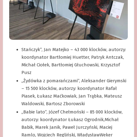
Stańczyk”, Jan Matejko – 43 000 klocków, autorzy:
koordynator Bartłomiej Huetter, Patryk Antczak,
Michał Ciołek, Bartłomiej Głuchowski, Krzysztof
Pusz
„Żydówka z pomarańczami”, Aleksander Gierymski
– 15 500 klocków, autorzy: koordynator Rafał
Piasek, Łukasz Maćkowiak, Jan Trąbka, Mateusz
Waldowski, Bartosz Zborowski
„Babie lato”, Józef Chełmoński – 85 000 klocków,
autorzy: koordynator Łukasz Ogrodnik,Michał
Babik, Marek Janik, Paweł Jurczyński, Maciej
Ramlo, Wojciech Regliński, WładysławWeker