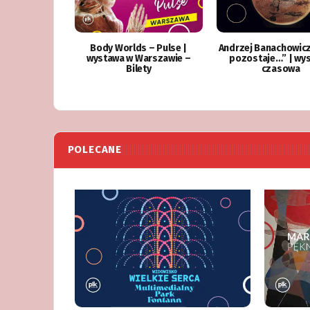
Body Worlds – Pulse |
Andrzej Banachowicz
wystawa w Warszawie –
pozostaje…” | wy
Bilety
czasowa
POLECANE