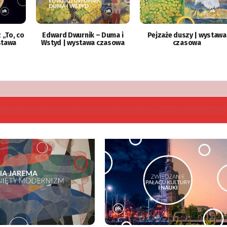
 „To, co
Edward Dwurnik – Duma i
Pejzaże duszy | wystawa
stawa
Wstyd | wystawa czasowa
czasowa