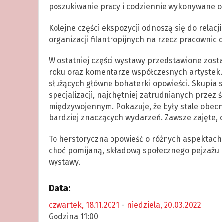
poszukiwanie pracy i codziennie wykonywane o
Kolejne części ekspozycji odnoszą się do relac
organizacji filantropijnych na rzecz pracownic
W ostatniej części wystawy przedstawione zos
roku oraz komentarze współczesnych artystek.
służących główne bohaterki opowieści. Skupia 
specjalizacji, najchętniej zatrudnianych prze
międzywojennym. Pokazuje, że były stale obecne
bardziej znaczących wydarzeń. Zawsze zajęte, c
To herstoryczna opowieść o różnych aspektach
choć pomijaną, składową społecznego pejzażu m
wystawy.
Data:
czwartek, 18.11.2021
-
niedziela, 20.03.2022
Godzina 11:00