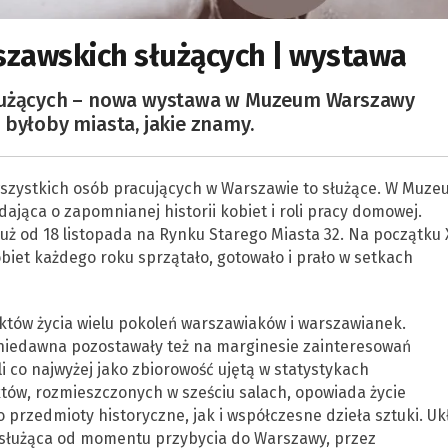
szawskich służących | wystawa
służących – nowa wystawa w Muzeum Warszawy
 byłoby miasta, jakie znamy.
 wszystkich osób pracujących w Warszawie to służące. W Muz
jąca o zapomnianej historii kobiet i roli pracy domowej.
uż od 18 listopada na Rynku Starego Miasta 32. Na początku 
biet każdego roku sprzątało, gotowało i prało w setkach
któw życia wielu pokoleń warszawiaków i warszawianek.
 niedawna pozostawały też na marginesie zainteresowań
ali co najwyżej jako zbiorowość ujętą w statystykach
tów, rozmieszczonych w sześciu salach, opowiada życie
 przedmioty historyczne, jak i współczesne dzieła sztuki. Uk
 służąca od momentu przybycia do Warszawy, przez