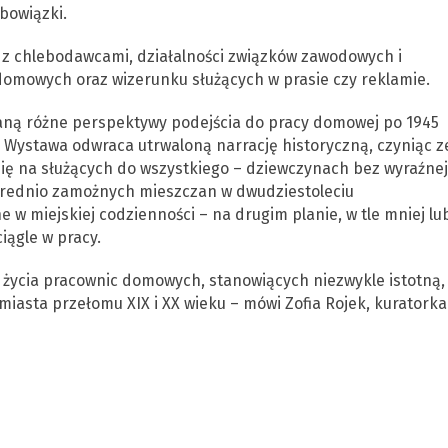
bowiązki.
ji z chlebodawcami, działalności związków zawodowych i
 domowych oraz wizerunku służących w prasie czy reklamie.
taną różne perspektywy podejścia do pracy domowej po 1945
 Wystawa odwraca utrwaloną narrację historyczną, czyniąc z
się na służących do wszystkiego – dziewczynach bez wyraźnej
z średnio zamożnych mieszczan w dwudziestoleciu
 w miejskiej codzienności – na drugim planie, w tle mniej lu
iągle w pracy.
 życia pracownic domowych, stanowiących niezwykle istotną,
iasta przełomu XIX i XX wieku – mówi Zofia Rojek, kuratorka