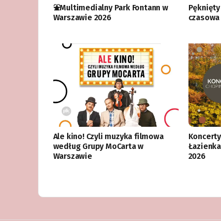
⛲️Multimedialny Park Fontann w
Pęknięty
Warszawie 2026
czasowa 
Ale kino! Czyli muzyka filmowa
Koncerty
według Grupy MoCarta w
Łazienka
Warszawie
2026