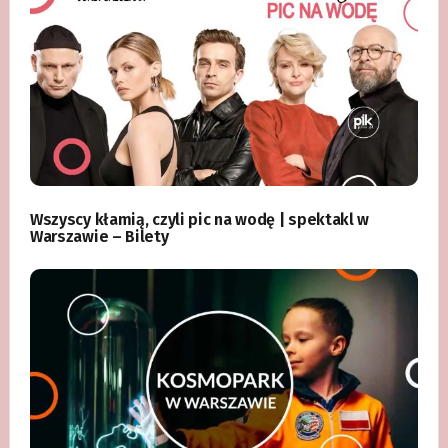
Wszyscy kłamią, czyli pic na wodę | spektakl w
Warszawie – Bilety