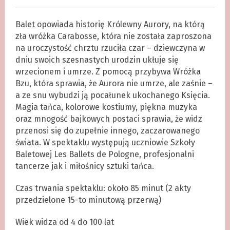
Balet opowiada historię Królewny Aurory, na którą
zła wróżka Carabosse, która nie została zaproszona
na uroczystość chrztu rzuciła czar – dziewczyna w
dniu swoich szesnastych urodzin ukłuje się
wrzecionem i umrze. Z pomocą przybywa Wróżka
Bzu, która sprawia, że Aurora nie umrze, ale zaśnie –
a ze snu wybudzi ją pocałunek ukochanego Księcia.
Magia tańca, kolorowe kostiumy, piękna muzyka
oraz mnogość bajkowych postaci sprawia, że widz
przenosi się do zupełnie innego, zaczarowanego
świata. W spektaklu występują uczniowie Szkoły
Baletowej Les Ballets de Pologne, profesjonalni
tancerze jak i miłośnicy sztuki tańca.
Czas trwania spektaklu: około 85 minut (2 akty
przedzielone 15-to minutową przerwą)
Wiek widza od 4 do 100 lat