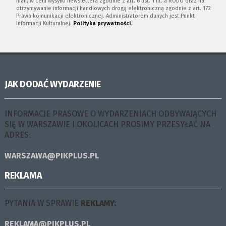
mail) w celu wysyłki newslettera zgodnie z art. 6 ust. 1 lit. a RODO oraz na
otrzymywanie informacji handlowych drogą elektroniczną zgodnie z art. 172
Prawa komunikacji elektronicznej. Administratorem danych jest Punkt
Informacji Kulturalnej.
Polityka prywatności
.
JAK DODAĆ WYDARZENIE
INFORMACJE PRASOWE O WYDARZENIACH ODBYWAJĄCYCH
SIĘ W WARSZAWIE I OKOLICACH PROSIMY PRZESYŁAĆ NA
ADRES:
WARSZAWA@PIKPLUS.PL
REKLAMA
PYTANIA W SPRAWIE
REKLAMY:
REKLAMA@PIKPLUS.PL