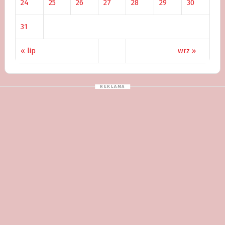
24
25
26
27
28
29
30
31
« lip
wrz »