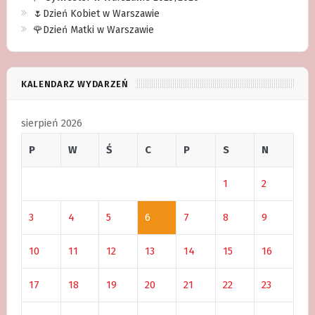
🌷Dzień Kobiet w Warszawie
🌹Dzień Matki w Warszawie
KALENDARZ WYDARZEŃ
sierpień 2026
P
W
Ś
C
P
S
N
1
2
3
4
5
6
7
8
9
10
11
12
13
14
15
16
17
18
19
20
21
22
23