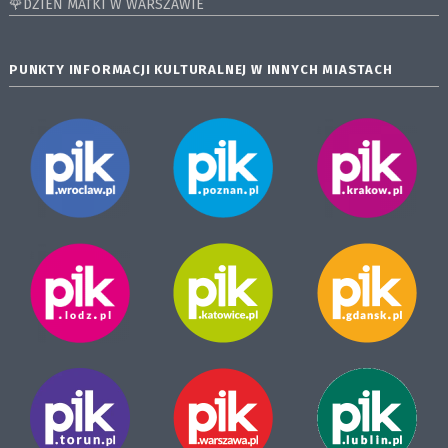
🌹DZIEŃ MATKI W WARSZAWIE
PUNKTY INFORMACJI KULTURALNEJ W INNYCH MIASTACH