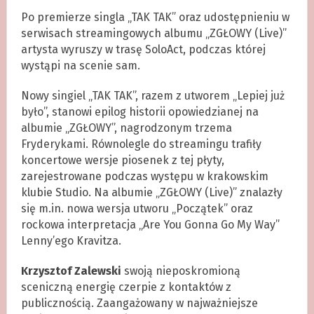
Po premierze singla „TAK TAK” oraz udostępnieniu w
serwisach streamingowych albumu „ZGŁOWY (Live)”
artysta wyruszy w trasę SoloAct, podczas której
wystąpi na scenie sam.
Nowy singiel „TAK TAK”, razem z utworem „Lepiej już
było”, stanowi epilog historii opowiedzianej na
albumie „ZGŁOWY”, nagrodzonym trzema
Fryderykami. Równolegle do streamingu trafiły
koncertowe wersje piosenek z tej płyty,
zarejestrowane podczas występu w krakowskim
klubie Studio. Na albumie „ZGŁOWY (Live)” znalazły
się m.in. nowa wersja utworu „Początek” oraz
rockowa interpretacja „Are You Gonna Go My Way”
Lenny’ego Kravitza.
Krzysztof Zalewski
swoją nieposkromioną
sceniczną energię czerpie z kontaktów z
publicznością. Zaangażowany w najważniejsze