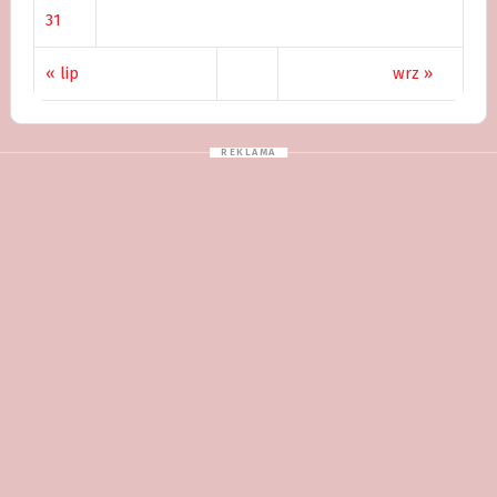
31
« lip
wrz »