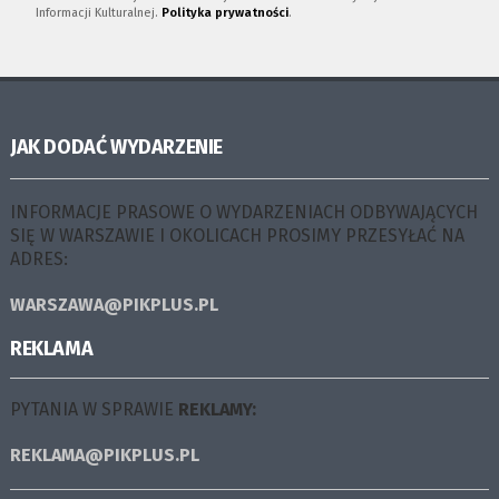
Informacji Kulturalnej.
Polityka prywatności
.
JAK DODAĆ WYDARZENIE
INFORMACJE PRASOWE O WYDARZENIACH ODBYWAJĄCYCH
SIĘ W WARSZAWIE I OKOLICACH PROSIMY PRZESYŁAĆ NA
ADRES:
WARSZAWA@PIKPLUS.PL
REKLAMA
PYTANIA W SPRAWIE
REKLAMY:
REKLAMA@PIKPLUS.PL