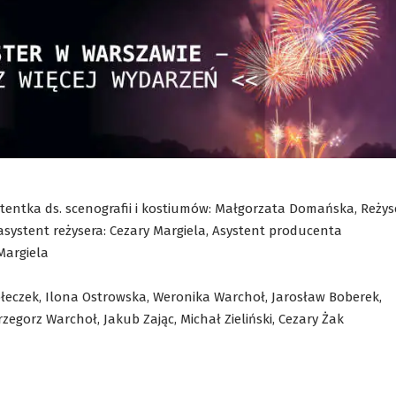
entka ds. scenografii i kostiumów: Małgorzata Domańska, Reżys
asystent reżysera: Cezary Margiela, Asystent producenta
Margiela
eczek, Ilona Ostrowska, Weronika Warchoł, Jarosław Boberek,
Grzegorz Warchoł, Jakub Zając, Michał Zieliński, Cezary Żak