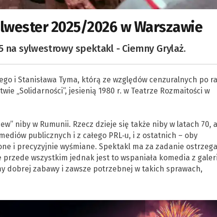
ylwester 2025/2026 w Warszawie
5 na sylwestrowy spektakl - Ciemny Grylaż.
go i Stanisława Tyma, którą ze względów cenzuralnych po r
wie „Solidarności”, jesienią 1980 r. w Teatrze Rozmaitości w
ew” niby w Rumunii. Rzecz dzieje się także niby w latach 70, a
ediów publicznych i z całego PRL‐u, i z ostatnich – oby
ne i precyzyjnie wyśmiane. Spektakl ma za zadanie ostrzega
le przede wszystkim jednak jest to wspaniała komedia z galer
y dobrej zabawy i zawsze potrzebnej w takich sprawach,