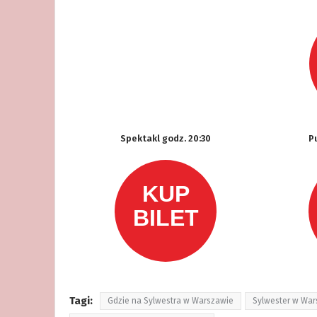
Spektakl godz. 20:30
P
Tagi:
Gdzie na Sylwestra w Warszawie
Sylwester w War