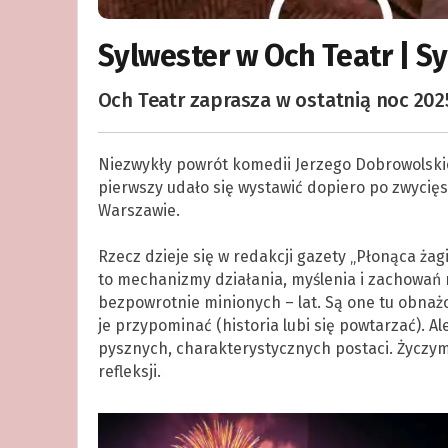
Sylwester w Och Teatr | S
Och Teatr zaprasza w ostatnią noc 202
Niezwykły powrót komedii Jerzego Dobrowolskie
pierwszy udało się wystawić dopiero po zwycięst
Warszawie.
.
Rzecz dzieje się w redakcji gazety „Płonąca żagi
to mechanizmy działania, myślenia i zachowań m
bezpowrotnie minionych – lat. Są one tu obnażo
je przypominać (historia lubi się powtarzać). A
pysznych, charakterystycznych postaci. Życzym
refleksji.