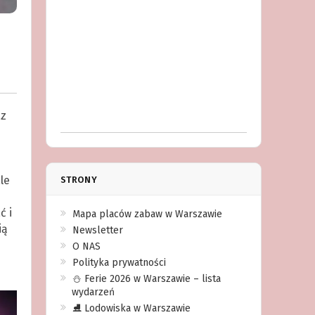
az
le
STRONY
ć i
Mapa placów zabaw w Warszawie
ią
Newsletter
O NAS
Polityka prywatności
⛄️ Ferie 2026 w Warszawie – lista
wydarzeń
⛸ Lodowiska w Warszawie