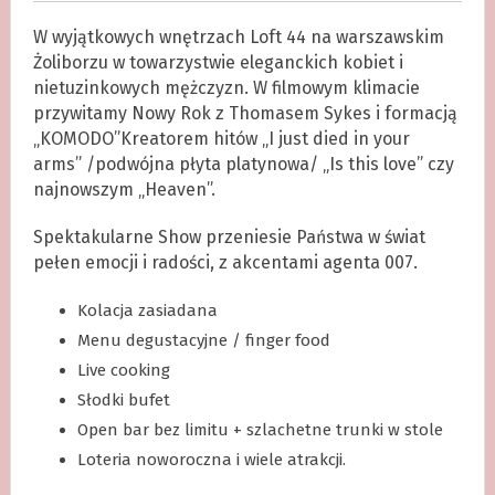
W wyjątkowych wnętrzach Loft 44 na warszawskim
Żoliborzu w towarzystwie eleganckich kobiet i
nietuzinkowych mężczyzn. W filmowym klimacie
przywitamy Nowy Rok z Thomasem Sykes i formacją
„KOMODO”Kreatorem hitów „I just died in your
arms” /podwójna płyta platynowa/ „Is this love” czy
najnowszym „Heaven”.
Spektakularne Show przeniesie Państwa w świat
pełen emocji i radości, z akcentami agenta 007.
Kolacja zasiadana
Menu degustacyjne / finger food
Live cooking
Słodki bufet
Open bar bez limitu + szlachetne trunki w stole
Loteria noworoczna i wiele atrakcji.