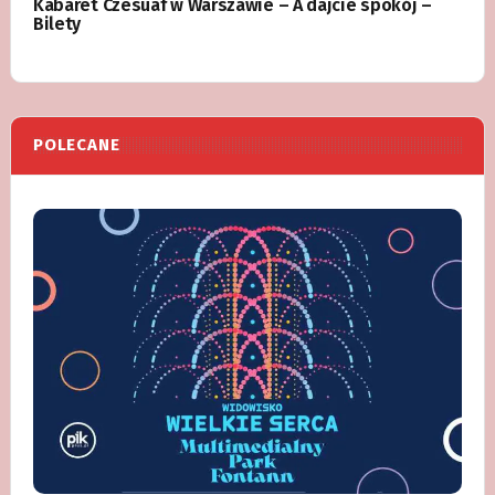
Kabaret Czesuaf w Warszawie – A dajcie spokój –
Bilety
POLECANE