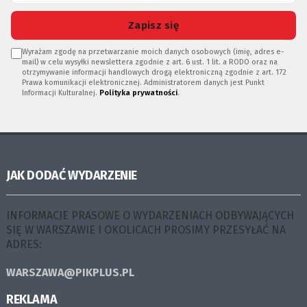
Zapisz się
Wyrażam zgodę na przetwarzanie moich danych osobowych (imię, adres e-
mail) w celu wysyłki newslettera zgodnie z art. 6 ust. 1 lit. a RODO oraz na
otrzymywanie informacji handlowych drogą elektroniczną zgodnie z art. 172
Prawa komunikacji elektronicznej. Administratorem danych jest Punkt
Informacji Kulturalnej.
Polityka prywatności
.
JAK DODAĆ WYDARZENIE
INFORMACJE PRASOWE O WYDARZENIACH ODBYWAJĄCYCH
SIĘ W WARSZAWIE I OKOLICACH PROSIMY PRZESYŁAĆ NA
ADRES:
WARSZAWA@PIKPLUS.PL
REKLAMA