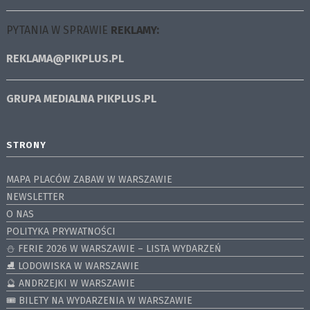
PYTANIA W SPRAWIE
REKLAMY:
REKLAMA@PIKPLUS.PL
GRUPA MEDIALNA
PIKPLUS.PL
STRONY
MAPA PLACÓW ZABAW W WARSZAWIE
NEWSLETTER
O NAS
POLITYKA PRYWATNOŚCI
⛄️ FERIE 2026 W WARSZAWIE – LISTA WYDARZEŃ
⛸ LODOWISKA W WARSZAWIE
🔮 ANDRZEJKI W WARSZAWIE
🎟️ BILETY NA WYDARZENIA W WARSZAWIE