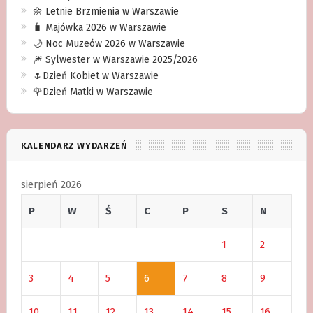
🌼 Letnie Brzmienia w Warszawie
🧳 Majówka 2026 w Warszawie
🌙 Noc Muzeów 2026 w Warszawie
🎆 Sylwester w Warszawie 2025/2026
🌷Dzień Kobiet w Warszawie
🌹Dzień Matki w Warszawie
KALENDARZ WYDARZEŃ
sierpień 2026
P
W
Ś
C
P
S
N
1
2
3
4
5
6
7
8
9
10
11
12
13
14
15
16