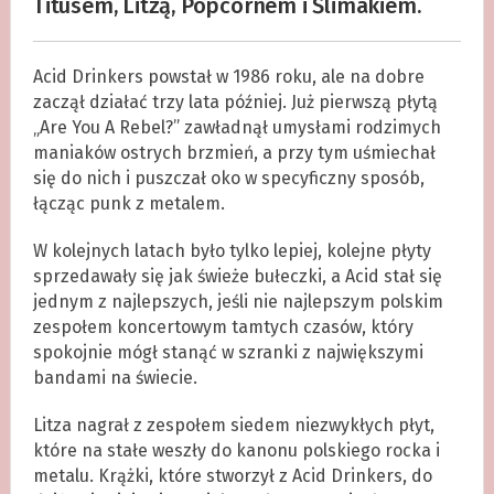
Titusem, Litzą, Popcornem i Ślimakiem.
Acid Drinkers powstał w 1986 roku, ale na dobre
zaczął działać trzy lata później. Już pierwszą płytą
„Are You A Rebel?” zawładnął umysłami rodzimych
maniaków ostrych brzmień, a przy tym uśmiechał
się do nich i puszczał oko w specyficzny sposób,
łącząc punk z metalem.
W kolejnych latach było tylko lepiej, kolejne płyty
sprzedawały się jak świeże bułeczki, a Acid stał się
jednym z najlepszych, jeśli nie najlepszym polskim
zespołem koncertowym tamtych czasów, który
spokojnie mógł stanąć w szranki z największymi
bandami na świecie.
Litza nagrał z zespołem siedem niezwykłych płyt,
które na stałe weszły do kanonu polskiego rocka i
metalu. Krążki, które stworzył z Acid Drinkers, do