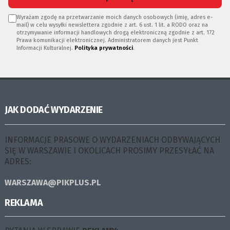
Wyrażam zgodę na przetwarzanie moich danych osobowych (imię, adres e-
mail) w celu wysyłki newslettera zgodnie z art. 6 ust. 1 lit. a RODO oraz na
otrzymywanie informacji handlowych drogą elektroniczną zgodnie z art. 172
Prawa komunikacji elektronicznej. Administratorem danych jest Punkt
Informacji Kulturalnej.
Polityka prywatności
.
JAK DODAĆ WYDARZENIE
INFORMACJE PRASOWE O WYDARZENIACH ODBYWAJĄCYCH
SIĘ W WARSZAWIE I OKOLICACH PROSIMY PRZESYŁAĆ NA
ADRES:
WARSZAWA@PIKPLUS.PL
REKLAMA