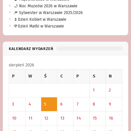
🌙 Noc Muzeów 2026 w Warszawie
🎆 Sylwester w Warszawie 2025/2026
🌷Dzień Kobiet w Warszawie
🌹Dzień Matki w Warszawie
KALENDARZ WYDARZEŃ
sierpień 2026
P
W
Ś
C
P
S
N
1
2
3
4
5
6
7
8
9
10
11
12
13
14
15
16