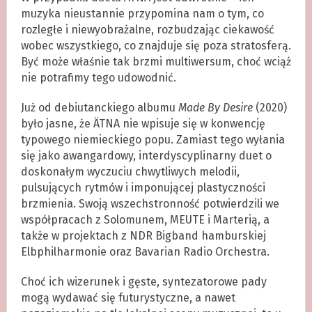
muzyka nieustannie przypomina nam o tym, co
rozległe i niewyobrażalne, rozbudzając ciekawość
wobec wszystkiego, co znajduje się poza stratosferą.
Być może właśnie tak brzmi multiwersum, choć wciąż
nie potrafimy tego udowodnić.
Już od debiutanckiego albumu
Made By Desire
(2020)
było jasne, że ÄTNA nie wpisuje się w konwencję
typowego niemieckiego popu. Zamiast tego wyłania
się jako awangardowy, interdyscyplinarny duet o
doskonałym wyczuciu chwytliwych melodii,
pulsujących rytmów i imponującej plastyczności
brzmienia. Swoją wszechstronność potwierdzili we
współpracach z Solomunem, MEUTE i Marterią, a
także w projektach z NDR Bigband hamburskiej
Elbphilharmonie oraz Bavarian Radio Orchestra.
Choć ich wizerunek i gęste, syntezatorowe pady
mogą wydawać się futurystyczne, a nawet