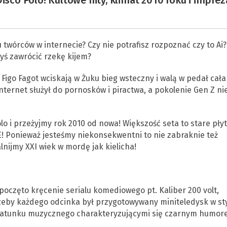
isco Polo! Kultowe hity, klimat 2010 roku i imprez
u twórców w internecie? Czy nie potrafisz rozpoznać czy to Ai?
byś zawrócić rzekę kijem?
 Figo Fagot wciskają w Żuku bieg wsteczny i walą w pedał cała
ternet służył do pornosków i piractwa, a pokolenie Gen Z ni
o i przeżyjmy rok 2010 od nowa! Większość seta to stare płyt
ALE! Ponieważ jesteśmy niekonsekwentni to nie zabraknie też
ijmy XXI wiek w mordę jak kielicha!
poczęto kręcenie serialu komediowego pt. Kaliber 200 volt,
zeby każdego odcinka był przygotowywany miniteledysk w st
o gatunku muzycznego charakteryzującymi się czarnym humor