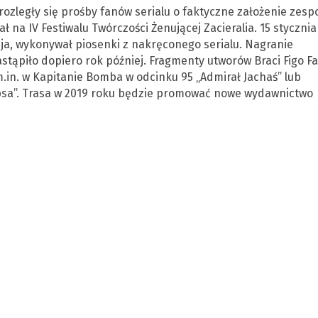
rozległy się prośby fanów serialu o faktyczne założenie zesp
na IV Festiwalu Twórczości Żenującej Zacieralia. 15 stycznia
a, wykonywał piosenki z nakręconego serialu. Nagranie
astąpiło dopiero rok później. Fragmenty utworów Braci Figo F
.in. w Kapitanie Bomba w odcinku 95 „Admirał Jachaś” lub
ipsa”. Trasa w 2019 roku będzie promować nowe wydawnictwo