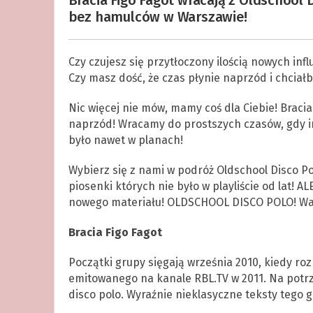
Bracia Figo Fagot wracają z Oldschool D
bez hamulców w Warszawie!
Czy czujesz się przytłoczony ilością nowych infl
Czy masz dość, że czas płynie naprzód i chciał
Nic więcej nie mów, mamy coś dla Ciebie! Bracia
naprzód! Wracamy do prostszych czasów, gdy in
było nawet w planach!
Wybierz się z nami w podróż Oldschool Disco Pol
piosenki których nie było w playliście od lat! 
nowego materiału! OLDSCHOOL DISCO POLO! Waln
Bracia Figo Fagot
Początki grupy sięgają września 2010, kiedy roz
emitowanego na kanale RBL.TV w 2011. Na potr
disco polo. Wyraźnie nieklasyczne teksty teg