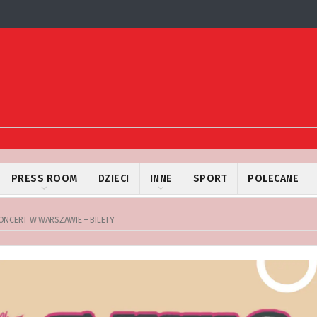
PRESS ROOM
DZIECI
INNE
SPORT
POLECANE
KONCERT W WARSZAWIE – BILETY