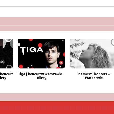
 koncert
Tiga | koncert w Warszawie –
Ina West | koncert w
lety
Bilety
Warszawie