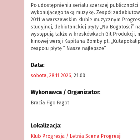
Po udostępnieniu serialu szerszej publiczności 
wykonującego taką muzykę. Zespół zadebiutował 
2011 w warszawskim klubie muzycznym Progresj
studyjnej, debiutanckiej płyty „Na Bogatości” n
występują także w kreskówkach Git Produkcji, m
kinowej wersji Kapitana Bomby pt. „Kutapokal
zespołu płytę ” Nasze najlepsze”
Data:
sobota, 28.11.2026
, 21:00
Wykonawca / Organizator:
Bracia Figo Fagot
Lokalizacja:
Klub Progresja / Letnia Scena Progresji