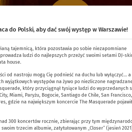
aca do Polski, aby dać swój występ w Warszawie!
wianą tajemnicą, która pozostawia po sobie niezapomniane
rowadza ludzi do najlepszych przeżyć swoimi setami DJ-ski
ata house.
ci od nastroju mogą Cię podnieść na duchu lub wyłączyć… a
woich wyjątkowych występów na żywo po niezliczone nagradzan
squerade, który przyciągnął tysiące ludzi do wyprzedanych s
ty, Miami, Paryżu, Bogocie, Santiago de Chile, San Francisco,
res, gdzie na największym koncercie The Masquerade pojawi
onad 300 koncertów rocznie, zbierając przy tym międzynarod
swoim trzecim albumie, zatytułowanym „Closer” (jesień 2021)