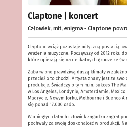
Claptone | koncert
Człowiek, mit, enigma - Claptone powr
Claptone wciąż pozostaje mityczną postacią, o
wrażenia muzyczne. Począwszy od 2012 roku dop
które opierają się na delikatnych groove ze świ
Zabarwione prawdziwą duszą klimaty w zależnoś
przecież o to chodzi. Artysta znany jest ze s
produkcje. Świadczy o tym m.in. sukces The Ma
w Los Angeles, Londynie, Amsterdamie, Mexico Ci
Madrycie, Nowym Jorku, Melbourne i Buenos Ai
się ponad 17.000 osób.
W ubiegłych latach człowiek zagadka zagrał p
pochwały za swoją doskonałość w produkcji. Na 