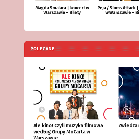
Magda Smalara | koncert w
Peja / Slums Attack |
Warszawie – Bilety
w Warszawie – Bi
POLECANE
Ale kino! Czyli muzyka filmowa
Zwiedzan
według Grupy MoCarta w
Warszawie