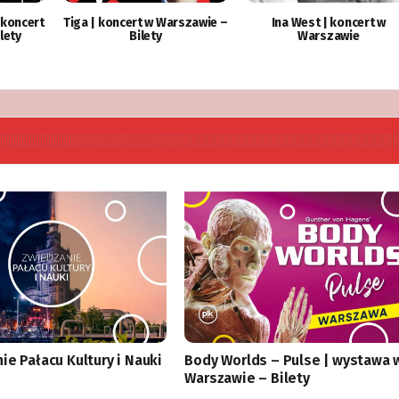
 koncert
Tiga | koncert w Warszawie –
Ina West | koncert w
lety
Bilety
Warszawie
ie Pałacu Kultury i Nauki
Body Worlds – Pulse | wystawa 
Warszawie – Bilety