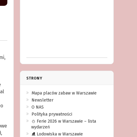
mi,
STRONY
e
al
Mapa placów zabaw w Warszawie
Newsletter
ło
O NAS
Polityka prywatności
⛄️ Ferie 2026 w Warszawie – lista
owe
wydarzeń
,
⛸ Lodowiska w Warszawie