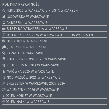
POLITYKA PRYWATNOŚCI
⛄️ FERIE 2026 W WARSZAWIE – LISTA WYDARZEŃ
⛸ LODOWISKA W WARSZAWIE
🔮 ANDRZEJKI W WARSZAWIE
🎟️ BILETY NA WYDARZENIA W WARSZAWIE
🎈 DZIEŃ DZIECKA 2026 W WARSZAWIE – LISTA WYDARZEŃ
🎃 HALLOWEEN W WARSZAWIE
🎓 JUWENALIA W WARSZAWIE
🎤 KARAOKE W WARSZAWIE
🎥 KINA PLENEROWE 2026 W WARSZAWIE
🌼 LETNIE BRZMIENIA W WARSZAWIE
🧳 MAJÓWKA 2026 W WARSZAWIE
🌙 NOC MUZEÓW 2026 W WARSZAWIE
🎆 SYLWESTER W WARSZAWIE 2025/2026
💌 WALENTYNKI 2026 W WARSZAWIE
🌷DZIEŃ KOBIET W WARSZAWIE
🌹DZIEŃ MATKI W WARSZAWIE