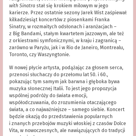
with Sinatra
stał się krokiem milowym w jego
karierze. Przez ostatnie sezony Jarek Wist zaśpiewał
kilkadziesiąt koncertów z piosenkami Franka
Sinatry, w rozmaitych odsłonach i aranżacjach –
z Big Bandami, stałym kwartetem jazzowym, ale też
z orkiestrami symfonicznymi, w kraju i zagranicą –
zarówno w Paryżu, jak i w Rio de Janeiro, Montrealu,
Toronto, czy Waszyngtonie.
W nowej płycie artysta, podążając za głosem serca,
przenosi słuchaczy do przełomu lat 50. i 60.,
pokazując tym samym jak barwna i głęboka bywa
muzyka słonecznej Italii. To jest jego propozycja
wspólnej podróży do świata emocji,
współodczuwania, do zrozumienia otaczającego
świata, a co najważniejsze – samego siebie. Koncert
będzie okazją do przedstawienia popularnych
i znanych przebojów muzyki włoskiej z czasów Dolce
Vita, w nowoczesnych, ale nawiązujących do tradycji