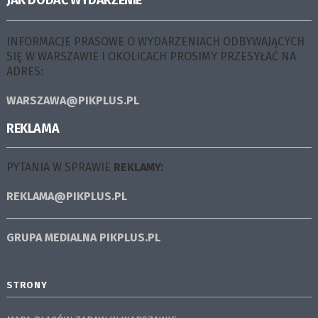
JAK DODAĆ WYDARZENIE
INFORMACJE PRASOWE O WYDARZENIACH ODBYWAJĄCYCH
SIĘ W WARSZAWIE I OKOLICACH PROSIMY PRZESYŁAĆ NA
ADRES:
WARSZAWA@PIKPLUS.PL
REKLAMA
PYTANIA W SPRAWIE
REKLAMY:
REKLAMA@PIKPLUS.PL
GRUPA MEDIALNA
PIKPLUS.PL
STRONY