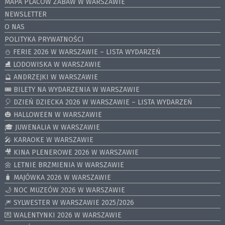
MAPA PLACÓW ZABAW W WARSZAWIE
NEWSLETTER
O NAS
POLITYKA PRYWATNOŚCI
⛄️ FERIE 2026 W WARSZAWIE – LISTA WYDARZEŃ
⛸ LODOWISKA W WARSZAWIE
🔮 ANDRZEJKI W WARSZAWIE
🎟️ BILETY NA WYDARZENIA W WARSZAWIE
🎈 DZIEŃ DZIECKA 2026 W WARSZAWIE – LISTA WYDARZEŃ
🎃 HALLOWEEN W WARSZAWIE
🎓 JUWENALIA W WARSZAWIE
🎤 KARAOKE W WARSZAWIE
🎥 KINA PLENEROWE 2026 W WARSZAWIE
🌼 LETNIE BRZMIENIA W WARSZAWIE
🧳 MAJÓWKA 2026 W WARSZAWIE
🌙 NOC MUZEÓW 2026 W WARSZAWIE
🎆 SYLWESTER W WARSZAWIE 2025/2026
💌 WALENTYNKI 2026 W WARSZAWIE