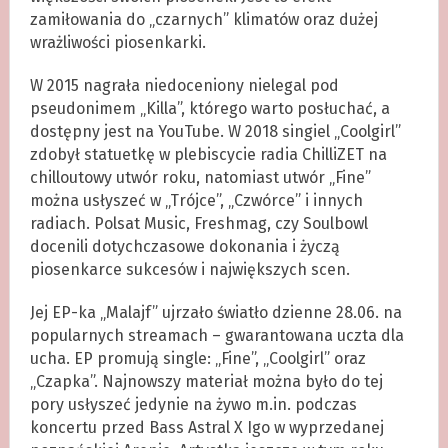
zamiłowania do „czarnych” klimatów oraz dużej
wrażliwości piosenkarki.
W 2015 nagrała niedoceniony nielegal pod
pseudonimem „Killa”, którego warto posłuchać, a
dostępny jest na YouTube. W 2018 singiel „Coolgirl”
zdobył statuetkę w plebiscycie radia ChilliZET na
chilloutowy utwór roku, natomiast utwór „Fine”
można usłyszeć w „Trójce”, „Czwórce” i innych
radiach. Polsat Music, Freshmag, czy Soulbowl
docenili dotychczasowe dokonania i życzą
piosenkarce sukcesów i największych scen.
Jej EP-ka „Malajf” ujrzało światło dzienne 28.06. na
popularnych streamach – gwarantowana uczta dla
ucha. EP promują single: „Fine”, „Coolgirl” oraz
„Czapka”. Najnowszy materiał można było do tej
pory usłyszeć jedynie na żywo m.in. podczas
koncertu przed Bass Astral X Igo w wyprzedanej