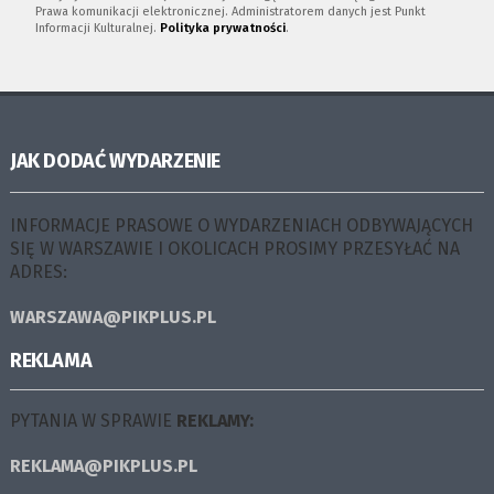
Prawa komunikacji elektronicznej. Administratorem danych jest Punkt
Informacji Kulturalnej.
Polityka prywatności
.
JAK DODAĆ WYDARZENIE
INFORMACJE PRASOWE O WYDARZENIACH ODBYWAJĄCYCH
SIĘ W WARSZAWIE I OKOLICACH PROSIMY PRZESYŁAĆ NA
ADRES:
WARSZAWA@PIKPLUS.PL
REKLAMA
PYTANIA W SPRAWIE
REKLAMY:
REKLAMA@PIKPLUS.PL