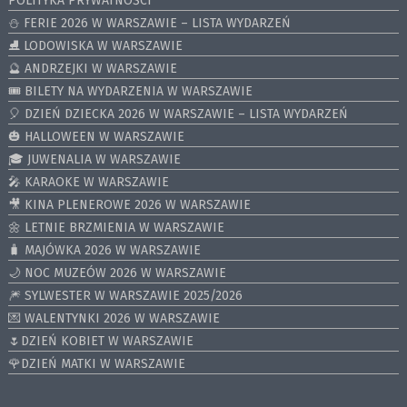
POLITYKA PRYWATNOŚCI
⛄️ FERIE 2026 W WARSZAWIE – LISTA WYDARZEŃ
⛸ LODOWISKA W WARSZAWIE
🔮 ANDRZEJKI W WARSZAWIE
🎟️ BILETY NA WYDARZENIA W WARSZAWIE
🎈 DZIEŃ DZIECKA 2026 W WARSZAWIE – LISTA WYDARZEŃ
🎃 HALLOWEEN W WARSZAWIE
🎓 JUWENALIA W WARSZAWIE
🎤 KARAOKE W WARSZAWIE
🎥 KINA PLENEROWE 2026 W WARSZAWIE
🌼 LETNIE BRZMIENIA W WARSZAWIE
🧳 MAJÓWKA 2026 W WARSZAWIE
🌙 NOC MUZEÓW 2026 W WARSZAWIE
🎆 SYLWESTER W WARSZAWIE 2025/2026
💌 WALENTYNKI 2026 W WARSZAWIE
🌷DZIEŃ KOBIET W WARSZAWIE
🌹DZIEŃ MATKI W WARSZAWIE