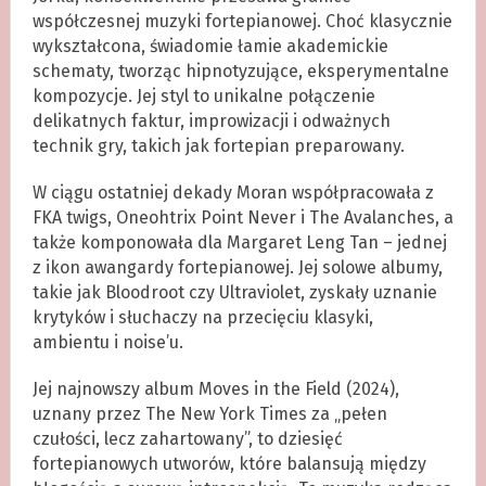
współczesnej muzyki fortepianowej. Choć klasycznie
wykształcona, świadomie łamie akademickie
schematy, tworząc hipnotyzujące, eksperymentalne
kompozycje. Jej styl to unikalne połączenie
delikatnych faktur, improwizacji i odważnych
technik gry, takich jak fortepian preparowany.
W ciągu ostatniej dekady Moran współpracowała z
FKA twigs, Oneohtrix Point Never i The Avalanches, a
także komponowała dla Margaret Leng Tan – jednej
z ikon awangardy fortepianowej. Jej solowe albumy,
takie jak Bloodroot czy Ultraviolet, zyskały uznanie
krytyków i słuchaczy na przecięciu klasyki,
ambientu i noise’u.
Jej najnowszy album Moves in the Field (2024),
uznany przez The New York Times za „pełen
czułości, lecz zahartowany”, to dziesięć
fortepianowych utworów, które balansują między