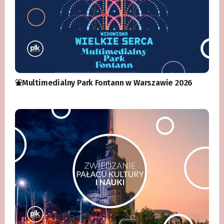
⛲️Multimedialny Park Fontann w Warszawie 2026