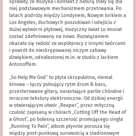
sprawiły, że muzyka i kontakt z naturą stały się dla
niej podstawowym mechanizmem przetrwania. Po
latach podróży między Londynem, Nowym Jorkiem a
Los Angeles, duchowych poszukiwań i odejściu z
dużej wytwórni płytowej, muzyczny świat Lu musiał
zostać zdefiniowany na nowo. Rozwiązaniem
okazała się radość ze współpracy z innymi twórcami
i powrót do nieskrępowanej niczym zabawy
dźwiękiem, odnalezionej m.in. w studiu z Jackiem
Antonoffem.
„So Help Me God” to płyta skrupulatna, niemal
kinowa – łączy pulsujący rytm drum & bass,
przesterowane gitary, narastające partie chóralne i
mroczne tekstury elektroniczne. Od dzikiej energii
w otwierającym utwór „Reaper”, przez mityczną
czułość zapisaną w chórach „Cutting Off the Head of
a Ghost”, po bolesną szczerość promującego singla
„Running To Pain”, album płynnie porusza się
między post-punkową surowością a stadionowym