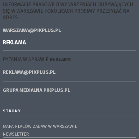
INFORMACJE PRASOWE O WYDARZENIACH ODBYWAJĄCYCH
SIĘ W WARSZAWIE I OKOLICACH PROSIMY PRZESYŁAĆ NA
ADRES:
WARSZAWA@PIKPLUS.PL
REKLAMA
PYTANIA W SPRAWIE
REKLAMY:
REKLAMA@PIKPLUS.PL
GRUPA MEDIALNA
PIKPLUS.PL
STRONY
MAPA PLACÓW ZABAW W WARSZAWIE
NEWSLETTER