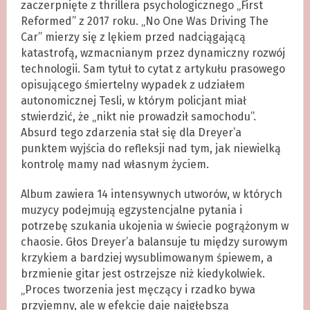
zaczerpnięte z thrillera psychologicznego „First
Reformed” z 2017 roku. „No One Was Driving The
Car” mierzy się z lękiem przed nadciągającą
katastrofą, wzmacnianym przez dynamiczny rozwój
technologii. Sam tytuł to cytat z artykułu prasowego
opisującego śmiertelny wypadek z udziałem
autonomicznej Tesli, w którym policjant miał
stwierdzić, że „nikt nie prowadził samochodu”.
Absurd tego zdarzenia stał się dla Dreyer’a
punktem wyjścia do refleksji nad tym, jak niewielką
kontrolę mamy nad własnym życiem.
Album zawiera 14 intensywnych utworów, w których
muzycy podejmują egzystencjalne pytania i
potrzebę szukania ukojenia w świecie pogrążonym w
chaosie. Głos Dreyer’a balansuje tu między surowym
krzykiem a bardziej wysublimowanym śpiewem, a
brzmienie gitar jest ostrzejsze niż kiedykolwiek.
„Proces tworzenia jest męczący i rzadko bywa
przyjemny, ale w efekcie daje najgłębszą