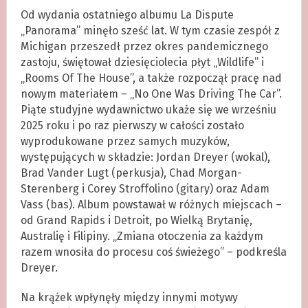
Od wydania ostatniego albumu La Dispute
„Panorama” minęło sześć lat. W tym czasie zespół z
Michigan przeszedł przez okres pandemicznego
zastoju, świętował dziesięciolecia płyt „Wildlife” i
„Rooms Of The House”, a także rozpoczął pracę nad
nowym materiałem – „No One Was Driving The Car”.
Piąte studyjne wydawnictwo ukaże się we wrześniu
2025 roku i po raz pierwszy w całości zostało
wyprodukowane przez samych muzyków,
występujących w składzie: Jordan Dreyer (wokal),
Brad Vander Lugt (perkusja), Chad Morgan-
Sterenberg i Corey Stroffolino (gitary) oraz Adam
Vass (bas). Album powstawał w różnych miejscach –
od Grand Rapids i Detroit, po Wielką Brytanię,
Australię i Filipiny. „Zmiana otoczenia za każdym
razem wnosiła do procesu coś świeżego” – podkreśla
Dreyer.
Na krążek wpłynęły między innymi motywy